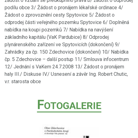
žádost o vzdání se předkupního práva b/ žádost o odprodej
podílu obce 3/ Žádost o pronájem lékařské ordinace 4/
Žádost o zprovoznění cesty Spytovice 5/ Žádost o
odprodej části veřejného pozemku Spytovice 6/ Doplněná
nabídka na koupi pozemků 7/ Nabídka na navýšení
základního kapitálu (VaK Pardubice) 8/ Odprodej
plynárenského zařízení ve Spytovicích (dokončení) 9/
Zahrádky za čp. 150 Zdechovice (dokončení) 10/ Nabídka
čp. 5 Zdechovice – další postup 11/ Smlouva infocentrum
12/ Jednání s VaKem 24.7.2008 13/ Žádost o pronájem
haly III./ Diskuse IV./ Usnesení a závěr Ing. Robert Chutic,
v.r. starosta obce
F
OTOGALERIE