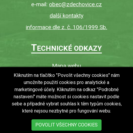
e-mail:
obec@zdechovice.cz
další kontakty
informace dle z. č. 106/1999 Sb.
T
ECHNICKÉ ODKAZY
Mapa webu
O webu
Kliknutím na tlačítko "Povolit všechny cookies" nám
umožníte použití cookies pro analytické a
Povinně zveřejňované informace
marketingové účely. Kliknutím na odkaz "Podrobné
Ochrana osobních údajů (GDPR)
nastavení" máte možnost si cookies nastavit podle
Vyhledávání
sebe a případně vybrat souhlas k těm typům cookies,
které nejsou nezbytné pro fungování webu.
RSS
Bezbariérový přístup v obci
POVOLIT VŠECHNY COOKIES