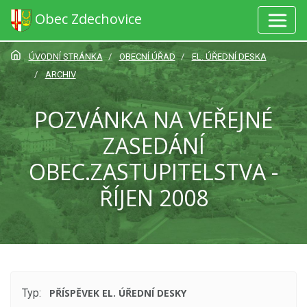
Obec Zdechovice
ÚVODNÍ STRÁNKA
OBECNÍ ÚŘAD
EL. ÚŘEDNÍ DESKA
ARCHIV
POZVÁNKA NA VEŘEJNÉ
ZASEDÁNÍ
OBEC.ZASTUPITELSTVA -
ŘÍJEN 2008
Typ:
PŘÍSPĚVEK EL. ÚŘEDNÍ DESKY