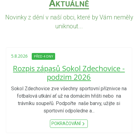
A
KTUÁLNĚ
Novinky z dění v naší obci, které by Vám neměly
uniknout...
5.8.2026
PŘED 4 DNY
Rozpis zápasů Sokol Zdechovice -
podzim 2026
Sokol Zdechovice zve všechny sportovní příznivce na
fotbalová utkání ať už na domácím hřišti nebo na
trávníku soupeřů. Podpořte naše barvy, užijte si
sportovní odpoledne a...
POKRAČOVÁNÍ