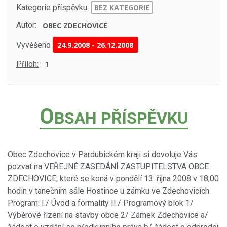
Kategorie příspěvku:
BEZ KATEGORIE
Autor:
OBEC ZDECHOVICE
Vyvěšeno
24.9.2008
-
26.12.2008
Příloh:
1
O
BSAH PŘÍSPĚVKU
Obec Zdechovice v Pardubickém kraji si dovoluje Vás
pozvat na VEŘEJNÉ ZASEDÁNÍ ZASTUPITELSTVA OBCE
ZDECHOVICE, které se koná v pondělí 13. října 2008 v 18,00
hodin v tanečním sále Hostince u zámku ve Zdechovicích
Program: I./ Úvod a formality II./ Programový blok 1/
Výběrové řízení na stavby obce 2/ Zámek Zdechovice a/