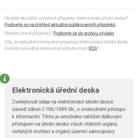
Hledáte aktuálně vyvěšené příspěvky elektronické úřední desky?
Podívejte se na přehled aktuálně publikovaných příspěvků
.
Hledáte starší příspěvky?
Podívejte se do archivu vývěsky
.
Víte, že aktuálně zveřejněné příspěvky elektronické úřední desky
můžete pohodlně sledovat prostřednictvím
RSS
?
Elektronická úřední deska
Zveřejňovat údaje na elektronické úřední desce
zavedl zákon č.106/1999 Sb., o svobodném přístupu
k informacím. Tímto je umožněno nahlížet dálkovým
přístupem na úřední desku všech státních orgánů,
veřejných institucí a orgánů územní samosprávy.