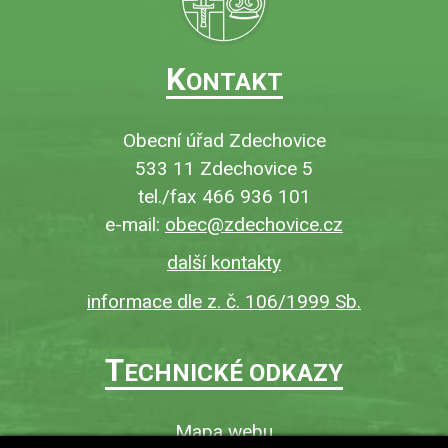
K
ONTAKT
Obecní úřad Zdechovice
533 11 Zdechovice 5
tel./fax 466 936 101
e-mail:
obec@zdechovice.cz
další kontakty
informace dle z. č. 106/1999 Sb.
T
ECHNICKÉ ODKAZY
Mapa webu