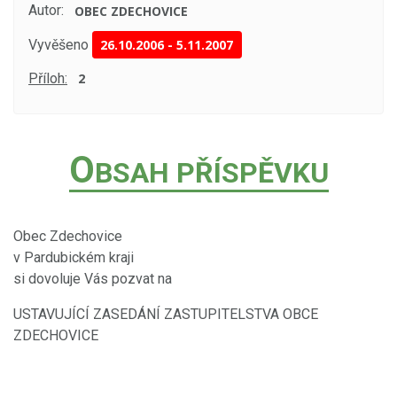
Autor:
OBEC ZDECHOVICE
Vyvěšeno
26.10.2006
-
5.11.2007
Příloh:
2
O
BSAH PŘÍSPĚVKU
Obec Zdechovice
v Pardubickém kraji
si dovoluje Vás pozvat na
USTAVUJÍCÍ ZASEDÁNÍ ZASTUPITELSTVA OBCE
ZDECHOVICE