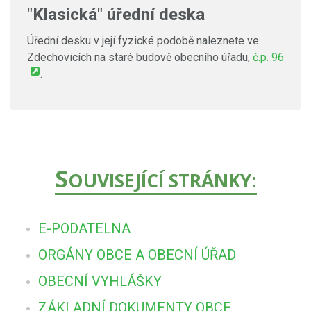
"Klasická" úřední deska
Úřední desku v její fyzické podobě naleznete ve
Zdechovicích na staré budově obecního úřadu,
č.p. 96
.
S
OUVISEJÍCÍ STRÁNKY:
E-PODATELNA
ORGÁNY OBCE A OBECNÍ ÚŘAD
OBECNÍ VYHLÁŠKY
ZÁKLADNÍ DOKUMENTY OBCE