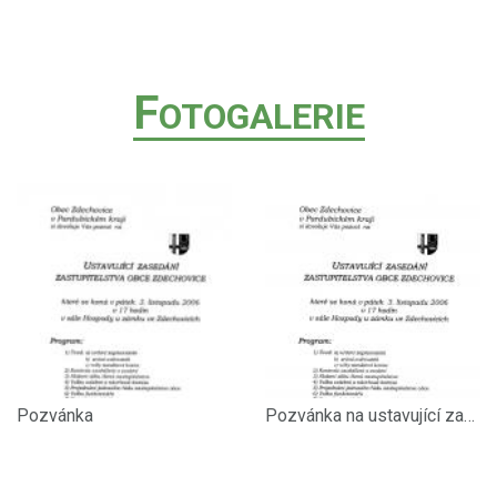
F
OTOGALERIE
Pozvánka
Pozvánka na ustavující zasedání zastupitelstva obce