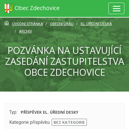
Obec Zdechovice
ÚVODNÍ STRÁNKA
OBECNÍ ÚŘAD
EL. ÚŘEDNÍ DESKA
ARCHIV
POZVÁNKA NA USTAVUJÍCÍ
ZASEDÁNÍ ZASTUPITELSTVA
OBCE ZDECHOVICE
Typ:
PŘÍSPĚVEK EL. ÚŘEDNÍ DESKY
Kategorie příspěvku:
BEZ KATEGORIE