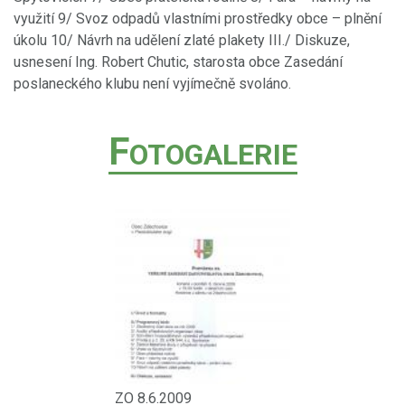
využití 9/ Svoz odpadů vlastními prostředky obce – plnění
úkolu 10/ Návrh na udělení zlaté plakety III./ Diskuze,
usnesení Ing. Robert Chutic, starosta obce Zasedání
poslaneckého klubu není vyjímečně svoláno.
F
OTOGALERIE
ZO 8.6.2009