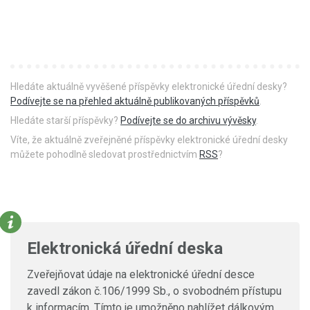
Hledáte aktuálně vyvěšené příspěvky elektronické úřední desky?
Podívejte se na přehled aktuálně publikovaných příspěvků
.
Hledáte starší příspěvky?
Podívejte se do archivu vývěsky
.
Víte, že aktuálně zveřejněné příspěvky elektronické úřední desky
můžete pohodlně sledovat prostřednictvím
RSS
?
Elektronická úřední deska
Zveřejňovat údaje na elektronické úřední desce
zavedl zákon č.106/1999 Sb., o svobodném přístupu
k informacím. Tímto je umožněno nahlížet dálkovým