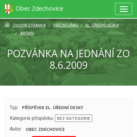
Obec Zdechovice
ÚVODNÍ STRÁNKA
OBECNÍ ÚŘAD
EL. ÚŘEDNÍ DESKA
ARCHIV
POZVÁNKA NA JEDNÁNÍ ZO
8.6.2009
Typ:
PŘÍSPĚVEK EL. ÚŘEDNÍ DESKY
Kategorie příspěvku:
BEZ KATEGORIE
Autor:
OBEC ZDECHOVICE