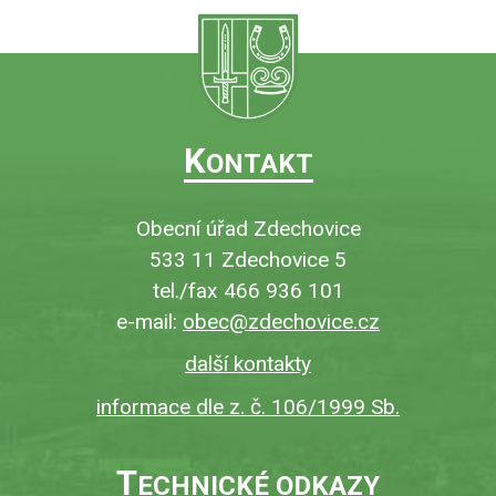
K
ONTAKT
Obecní úřad Zdechovice
533 11 Zdechovice 5
tel./fax 466 936 101
e-mail:
obec@zdechovice.cz
další kontakty
informace dle z. č. 106/1999 Sb.
T
ECHNICKÉ ODKAZY