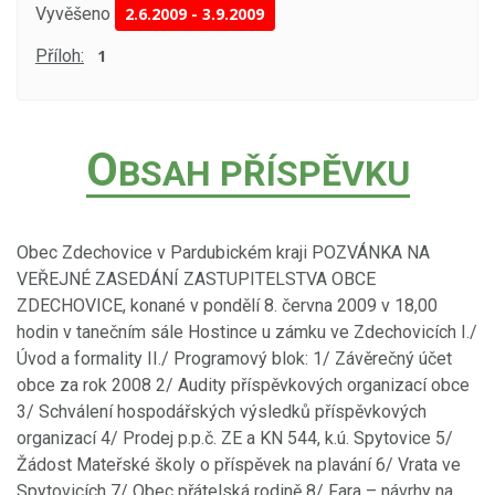
Vyvěšeno
2.6.2009
-
3.9.2009
Příloh:
1
O
BSAH PŘÍSPĚVKU
Obec Zdechovice v Pardubickém kraji POZVÁNKA NA
VEŘEJNÉ ZASEDÁNÍ ZASTUPITELSTVA OBCE
ZDECHOVICE, konané v pondělí 8. června 2009 v 18,00
hodin v tanečním sále Hostince u zámku ve Zdechovicích I./
Úvod a formality II./ Programový blok: 1/ Závěrečný účet
obce za rok 2008 2/ Audity příspěvkových organizací obce
3/ Schválení hospodářských výsledků příspěvkových
organizací 4/ Prodej p.p.č. ZE a KN 544, k.ú. Spytovice 5/
Žádost Mateřské školy o příspěvek na plavání 6/ Vrata ve
Spytovicích 7/ Obec přátelská rodině 8/ Fara – návrhy na