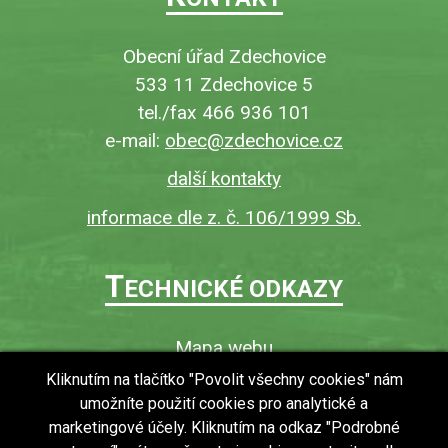
Obecní úřad Zdechovice
533 11 Zdechovice 5
tel./fax 466 936 101
e-mail:
obec@zdechovice.cz
další kontakty
informace dle z. č. 106/1999 Sb.
T
ECHNICKÉ ODKAZY
Mapa webu
O webu
Kliknutím na tlačítko "Povolit všechny cookies" nám
umožníte použití cookies pro analytické a
Povinně zveřejňované informace
marketingové účely. Kliknutím na odkaz "Podrobné
Ochrana osobních údajů (GDPR)