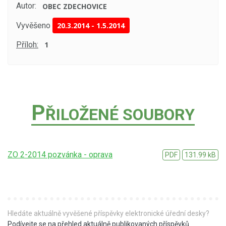
Autor:
OBEC ZDECHOVICE
Vyvěšeno
20.3.2014
-
1.5.2014
Příloh:
1
P
ŘILOŽENÉ SOUBORY
ZO 2-2014 pozvánka - oprava
PDF
131.99 kB
Hledáte aktuálně vyvěšené příspěvky elektronické úřední desky?
Podívejte se na přehled aktuálně publikovaných příspěvků
.