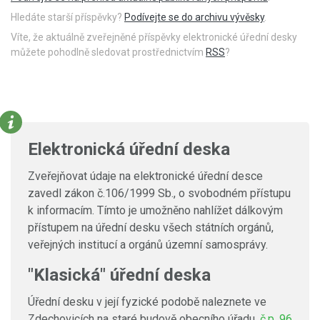
Hledáte starší příspěvky?
Podívejte se do archivu vývěsky
.
Víte, že aktuálně zveřejněné příspěvky elektronické úřední desky
můžete pohodlně sledovat prostřednictvím
RSS
?
Elektronická úřední deska
Zveřejňovat údaje na elektronické úřední desce
zavedl zákon č.106/1999 Sb., o svobodném přístupu
k informacím. Tímto je umožněno nahlížet dálkovým
přístupem na úřední desku všech státních orgánů,
veřejných institucí a orgánů územní samosprávy.
"Klasická" úřední deska
Úřední desku v její fyzické podobě naleznete ve
Zdechovicích na staré budově obecního úřadu,
č.p. 96