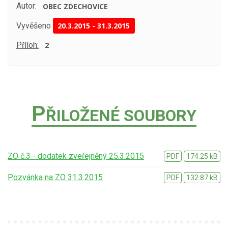
Autor:
OBEC ZDECHOVICE
Vyvěšeno
20.3.2015
-
31.3.2015
Příloh:
2
P
ŘILOŽENÉ SOUBORY
ZO č.3 - dodatek zveřejněný 25.3.2015
PDF
174.25 kB
Pozvánka na ZO 31.3.2015
PDF
132.87 kB