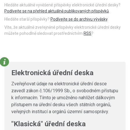
Hledáte aktuálně vyvěšené příspěvky elektronické úřední desky?
Podívejte se na přehled aktuálně publikovaných příspěvků
.
Hledáte starší příspěvky?
Podívejte se do archivu vývěsky
.
Víte, že aktuálně zveřejněné příspěvky elektronické úřední desky
můžete pohodlně sledovat prostřednictvím
RSS
?
Elektronická úřední deska
Zveřejňovat údaje na elektronické úřední desce
zavedl zákon č.106/1999 Sb., o svobodném přístupu
k informacím. Tímto je umožněno nahlížet dálkovým
přístupem na úřední desku všech státních orgánů,
veřejných institucí a orgánů územní samosprávy.
"Klasická" úřední deska