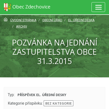
Obec Zdechovice
ÚVODNÍ STRÁNKA
OBECNÍ ÚŘAD
EL. ÚŘEDNÍ DESKA
ARCHIV
POZVÁNKA NA JEDNÁNÍ
ZASTUPITELSTVA OBCE
31.3.2015
Typ:
PŘÍSPĚVEK EL. ÚŘEDNÍ DESKY
Kategorie příspěvku:
BEZ KATEGORIE