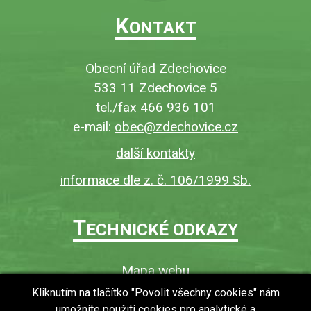
K
ONTAKT
Obecní úřad Zdechovice
533 11 Zdechovice 5
tel./fax 466 936 101
e-mail:
obec@zdechovice.cz
další kontakty
informace dle z. č. 106/1999 Sb.
T
ECHNICKÉ ODKAZY
Mapa webu
O webu
Kliknutím na tlačítko "Povolit všechny cookies" nám
umožníte použití cookies pro analytické a