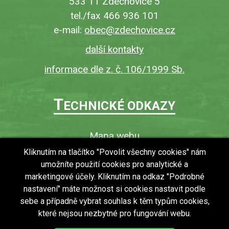
533 11 Zdechovice 5
tel./fax 466 936 101
e-mail:
obec@zdechovice.cz
další kontakty
informace dle z. č. 106/1999 Sb.
T
ECHNICKÉ ODKAZY
Mapa webu
O webu
Kliknutím na tlačítko "Povolit všechny cookies" nám
umožníte použití cookies pro analytické a
Povinně zveřejňované informace
marketingové účely. Kliknutím na odkaz "Podrobné
Ochrana osobních údajů (GDPR)
nastavení" máte možnost si cookies nastavit podle
Vyhledávání
sebe a případně vybrat souhlas k těm typům cookies,
které nejsou nezbytné pro fungování webu.
RSS