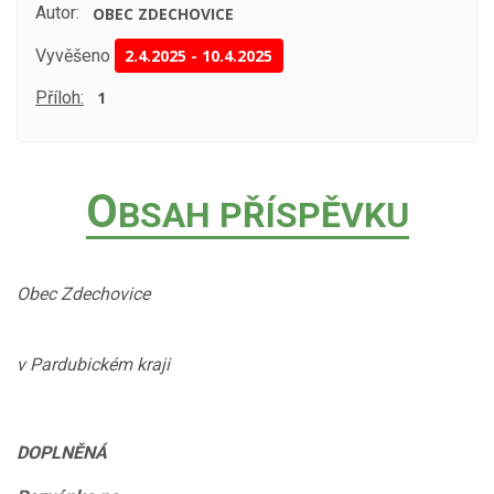
Autor:
OBEC ZDECHOVICE
Vyvěšeno
2.4.2025
-
10.4.2025
Příloh:
1
O
BSAH PŘÍSPĚVKU
Obec Zdechovice
v Pardubickém kraji
DOPLNĚNÁ