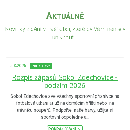
A
KTUÁLNĚ
Novinky z dění v naší obci, které by Vám neměly
uniknout...
5.8.2026
PŘED 3 DNY
Rozpis zápasů Sokol Zdechovice -
podzim 2026
Sokol Zdechovice zve všechny sportovní příznivce na
fotbalová utkání ať už na domácím hřišti nebo na
trávníku soupeřů. Podpořte naše barvy, užijte si
sportovní odpoledne a...
POKRAČOVÁNÍ