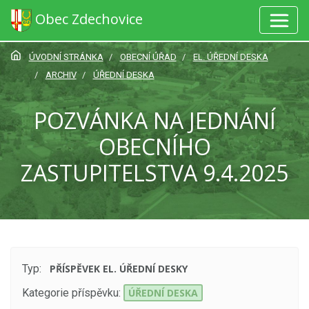
Obec Zdechovice
ÚVODNÍ STRÁNKA
OBECNÍ ÚŘAD
EL. ÚŘEDNÍ DESKA
ARCHIV
ÚŘEDNÍ DESKA
POZVÁNKA NA JEDNÁNÍ
OBECNÍHO
ZASTUPITELSTVA 9.4.2025
Typ:
PŘÍSPĚVEK EL. ÚŘEDNÍ DESKY
Kategorie příspěvku:
ÚŘEDNÍ DESKA