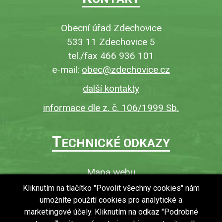
Obecní úřad Zdechovice
533 11 Zdechovice 5
tel./fax 466 936 101
e-mail:
obec@zdechovice.cz
další kontakty
informace dle z. č. 106/1999 Sb.
T
ECHNICKÉ ODKAZY
Mapa webu
O webu
Kliknutím na tlačítko "Povolit všechny cookies" nám
umožníte použití cookies pro analytické a
Povinně zveřejňované informace
marketingové účely. Kliknutím na odkaz "Podrobné
Ochrana osobních údajů (GDPR)