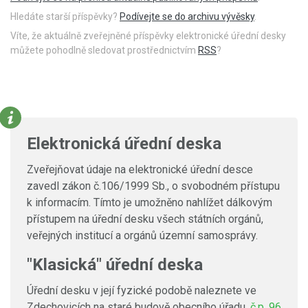
Hledáte starší příspěvky?
Podívejte se do archivu vývěsky
.
Víte, že aktuálně zveřejněné příspěvky elektronické úřední desky
můžete pohodlně sledovat prostřednictvím
RSS
?
Elektronická úřední deska
Zveřejňovat údaje na elektronické úřední desce
zavedl zákon č.106/1999 Sb., o svobodném přístupu
k informacím. Tímto je umožněno nahlížet dálkovým
přístupem na úřední desku všech státních orgánů,
veřejných institucí a orgánů územní samosprávy.
"Klasická" úřední deska
Úřední desku v její fyzické podobě naleznete ve
Zdechovicích na staré budově obecního úřadu,
č.p. 96