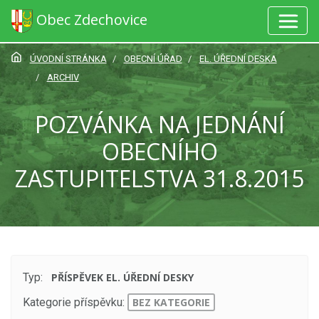
Obec Zdechovice
ÚVODNÍ STRÁNKA
OBECNÍ ÚŘAD
EL. ÚŘEDNÍ DESKA
ARCHIV
POZVÁNKA NA JEDNÁNÍ
OBECNÍHO
ZASTUPITELSTVA 31.8.2015
Typ:
PŘÍSPĚVEK EL. ÚŘEDNÍ DESKY
Kategorie příspěvku:
BEZ KATEGORIE