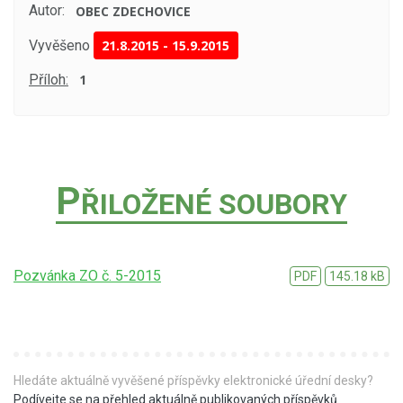
Autor:
OBEC ZDECHOVICE
Vyvěšeno
21.8.2015
-
15.9.2015
Příloh:
1
P
ŘILOŽENÉ SOUBORY
Pozvánka ZO č. 5-2015
PDF
145.18 kB
Hledáte aktuálně vyvěšené příspěvky elektronické úřední desky?
Podívejte se na přehled aktuálně publikovaných příspěvků
.