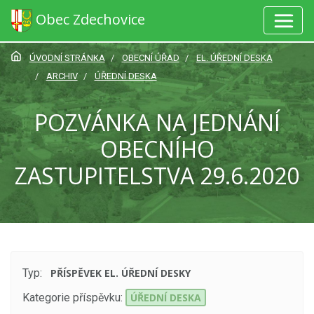
Obec Zdechovice
ÚVODNÍ STRÁNKA
OBECNÍ ÚŘAD
EL. ÚŘEDNÍ DESKA
ARCHIV
ÚŘEDNÍ DESKA
POZVÁNKA NA JEDNÁNÍ
OBECNÍHO
ZASTUPITELSTVA 29.6.2020
Typ:
PŘÍSPĚVEK EL. ÚŘEDNÍ DESKY
Kategorie příspěvku:
ÚŘEDNÍ DESKA