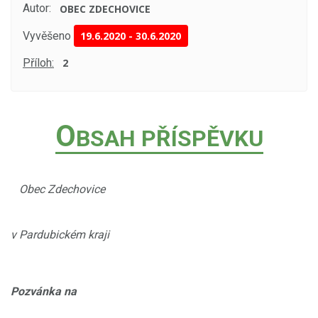
Autor:
OBEC ZDECHOVICE
Vyvěšeno
19.6.2020
-
30.6.2020
Příloh:
2
O
BSAH PŘÍSPĚVKU
Obec Zdechovice
v Pardubickém kraji
Pozvánka na