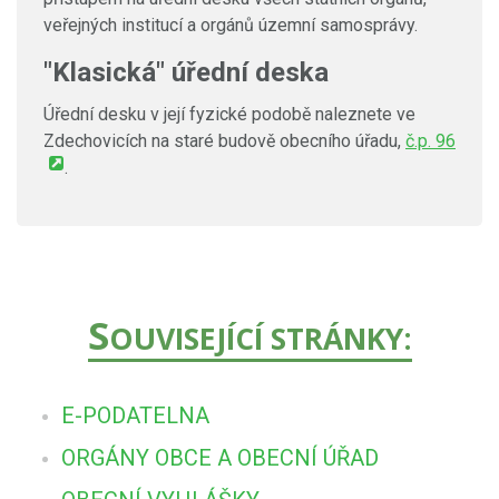
veřejných institucí a orgánů územní samosprávy.
"Klasická" úřední deska
Úřední desku v její fyzické podobě naleznete ve
Zdechovicích na staré budově obecního úřadu,
č.p. 96
.
S
OUVISEJÍCÍ STRÁNKY:
E-PODATELNA
ORGÁNY OBCE A OBECNÍ ÚŘAD