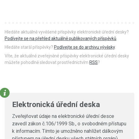
Hledáte aktuálně vyvěšené příspěvky elektronické úřední desky?
Podívejte se na přehled aktuálně publikovaných příspěvků
.
Hledáte starší příspěvky?
Podívejte se do archivu vývěsky
.
Víte, že aktuálně zveřejněné příspěvky elektronické úřední desky
můžete pohodlně sledovat prostřednictvím
RSS
?
Elektronická úřední deska
Zveřejňovat údaje na elektronické úřední desce
zavedl zákon č.106/1999 Sb., o svobodném přístupu
k informacím. Tímto je umožněno nahlížet dálkovým
přístupem na úřední desku všech státních orgánů,