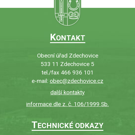
K
ONTAKT
Obecní úřad Zdechovice
533 11 Zdechovice 5
tel./fax 466 936 101
e-mail:
obec@zdechovice.cz
další kontakty
informace dle z. č. 106/1999 Sb.
T
ECHNICKÉ ODKAZY