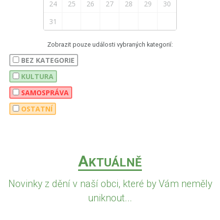
24
25
26
27
28
29
30
31
Zobrazit pouze události vybraných kategorií:
BEZ KATEGORIE
KULTURA
SAMOSPRÁVA
OSTATNÍ
A
KTUÁLNĚ
Novinky z dění v naší obci, které by Vám neměly
uniknout...