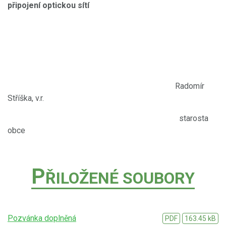
připojení optickou sítí
Radomír
Stříška, v.r.
starosta
obce
P
ŘILOŽENÉ SOUBORY
Pozvánka doplněná
PDF
163.45 kB