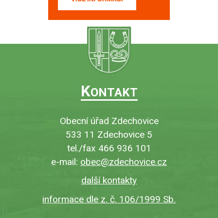
K
ONTAKT
Obecní úřad Zdechovice
533 11 Zdechovice 5
tel./fax 466 936 101
e-mail:
obec@zdechovice.cz
další kontakty
informace dle z. č. 106/1999 Sb.