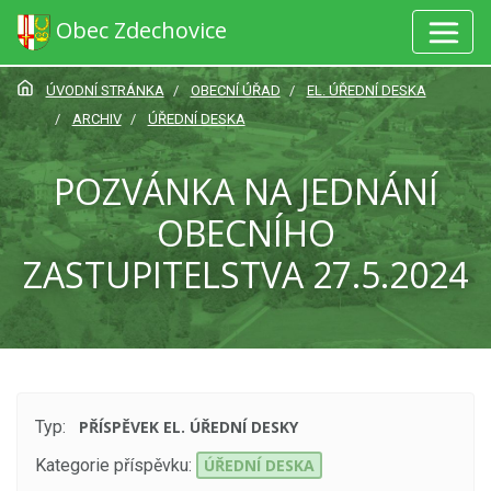
Obec Zdechovice
ÚVODNÍ STRÁNKA
OBECNÍ ÚŘAD
EL. ÚŘEDNÍ DESKA
ARCHIV
ÚŘEDNÍ DESKA
POZVÁNKA NA JEDNÁNÍ
OBECNÍHO
ZASTUPITELSTVA 27.5.2024
Typ:
PŘÍSPĚVEK EL. ÚŘEDNÍ DESKY
Kategorie příspěvku:
ÚŘEDNÍ DESKA