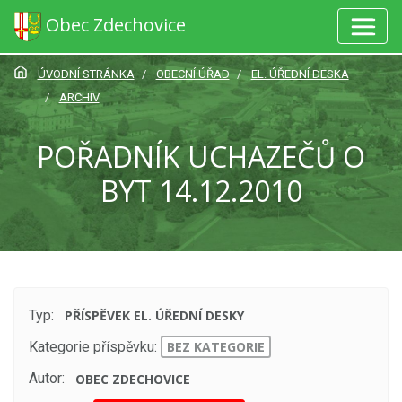
Obec Zdechovice
ÚVODNÍ STRÁNKA
OBECNÍ ÚŘAD
EL. ÚŘEDNÍ DESKA
ARCHIV
POŘADNÍK UCHAZEČŮ O
BYT 14.12.2010
Typ:
PŘÍSPĚVEK EL. ÚŘEDNÍ DESKY
Kategorie příspěvku:
BEZ KATEGORIE
Autor:
OBEC ZDECHOVICE