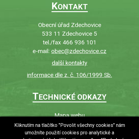
K
ONTAKT
Obecní úřad Zdechovice
533 11 Zdechovice 5
tel./fax 466 936 101
e-mail:
obec@zdechovice.cz
další kontakty
informace dle z. č. 106/1999 Sb.
T
ECHNICKÉ ODKAZY
Mapa webu
O webu
Kliknutím na tlačítko "Povolit všechny cookies" nám
umožníte použití cookies pro analytické a
Povinně zveřejňované informace