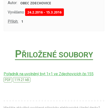
Autor:
OBEC ZDECHOVICE
Vyvěšeno
24.2.2016
-
15.3.2016
Příloh:
1
P
ŘILOŽENÉ SOUBORY
Pořadník na uvolněný byt 1+1 ve Zdechovicích čp.155
PDF
119.21 kB
Hledáte aktuálně vyvěšené příspěvky elektronické úřední desky?