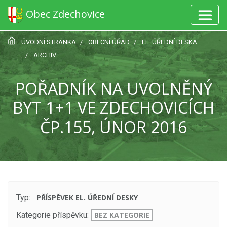
Obec Zdechovice
ÚVODNÍ STRÁNKA
OBECNÍ ÚŘAD
EL. ÚŘEDNÍ DESKA
ARCHIV
POŘADNÍK NA UVOLNĚNÝ
BYT 1+1 VE ZDECHOVICÍCH
ČP.155, ÚNOR 2016
Typ:
PŘÍSPĚVEK EL. ÚŘEDNÍ DESKY
Kategorie příspěvku:
BEZ KATEGORIE