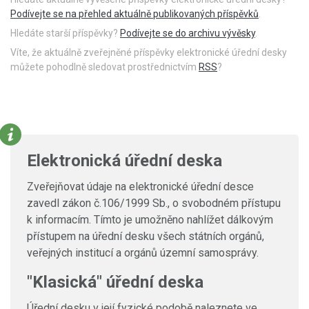
Podívejte se na přehled aktuálně publikovaných příspěvků
.
Hledáte starší příspěvky?
Podívejte se do archivu vývěsky
.
Víte, že aktuálně zveřejněné příspěvky elektronické úřední desky
můžete pohodlně sledovat prostřednictvím
RSS
?
Elektronická úřední deska
Zveřejňovat údaje na elektronické úřední desce
zavedl zákon č.106/1999 Sb., o svobodném přístupu
k informacím. Tímto je umožněno nahlížet dálkovým
přístupem na úřední desku všech státních orgánů,
veřejných institucí a orgánů územní samosprávy.
"Klasická" úřední deska
Úřední desku v její fyzické podobě naleznete ve