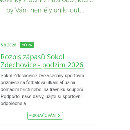
by Vám neměly uniknout...
5.8.2026
VČE
Upozorně
5.8.2026
VČERA
Nařízení
Rozpis zápasů Sokol
kraje 4/
Zdechovice - podzim 2026
zvýšenéh
vzniku p
Sokol Zdechovice zve všechny sportovní
příznivce na fotbalová utkání ať už na
S ohledem na d
domácím hřišti nebo na trávníku soupeřů.
meteorologick
Podpořte naše barvy, užijte si sportovní
sucho, velmi v
odpoledne a...
zátěž, ...) up
Nařízení Pardu
POKRAČOVÁNÍ