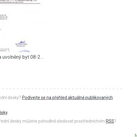
Pořadník na uvolněný byt 08-2011
řední desky?
Podívejte se na přehled aktuálně publikovaných
ěsky
.
 úřední desky můžete pohodlně sledovat prostřednictvím
RSS
?