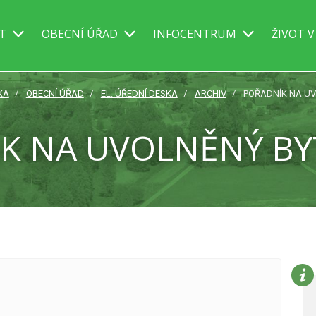
IT
OBECNÍ ÚŘAD
INFOCENTRUM
ŽIVOT V
KA
OBECNÍ ÚŘAD
EL. ÚŘEDNÍ DESKA
ARCHIV
POŘADNÍK NA UV
K NA UVOLNĚNÝ BYT