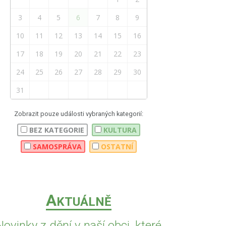
3
4
5
6
7
8
9
10
11
12
13
14
15
16
17
18
19
20
21
22
23
24
25
26
27
28
29
30
31
Zobrazit pouze události vybraných kategorií:
BEZ KATEGORIE
KULTURA
SAMOSPRÁVA
OSTATNÍ
A
KTUÁLNĚ
Novinky z dění v naší obci, které