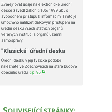
Zveřejňovat údaje na elektronické úřední
desce zavedl zákon č.106/1999 Sb., o
svobodném přístupu k informacím. Tímto je
umožněno nahlížet dálkovým přístupem na
úřední desku všech státních orgánů,
veřejných institucí a orgánů územní
samosprávy.
"Klasická" úřední deska
Úřední desku v její fyzické podobě
naleznete ve Zdechovicích na staré budově
obecního úřadu,
č.p. 96
.
S
OUVISEJÍCÍ STRÁNKY: