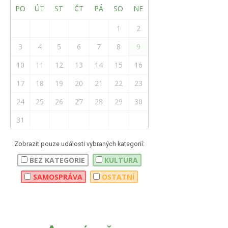
PO
ÚT
ST
ČT
PÁ
SO
NE
1
2
3
4
5
6
7
8
9
10
11
12
13
14
15
16
17
18
19
20
21
22
23
24
25
26
27
28
29
30
31
Zobrazit pouze události vybraných kategorií:
BEZ KATEGORIE
KULTURA
SAMOSPRÁVA
OSTATNÍ