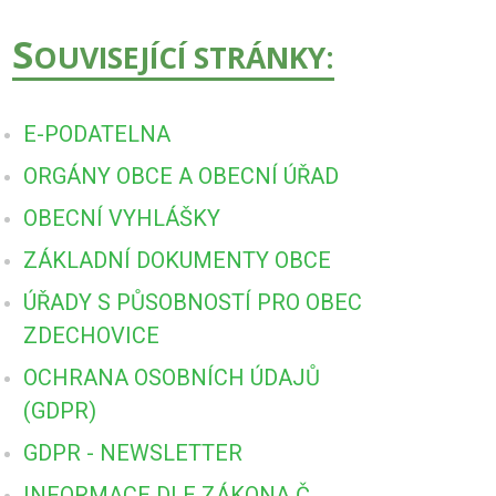
S
OUVISEJÍCÍ STRÁNKY:
E-PODATELNA
ORGÁNY OBCE A OBECNÍ ÚŘAD
OBECNÍ VYHLÁŠKY
ZÁKLADNÍ DOKUMENTY OBCE
ÚŘADY S PŮSOBNOSTÍ PRO OBEC
ZDECHOVICE
OCHRANA OSOBNÍCH ÚDAJŮ
(GDPR)
GDPR - NEWSLETTER
INFORMACE DLE ZÁKONA Č.