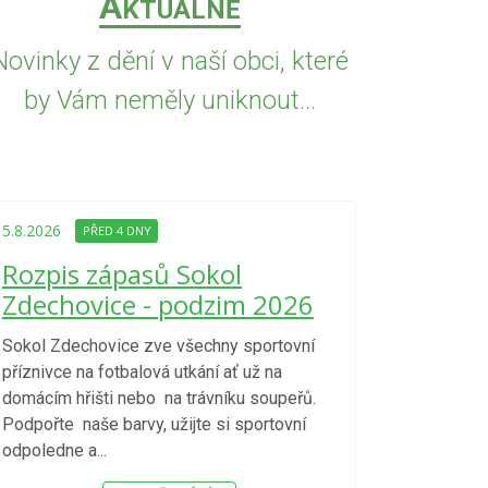
A
KTUÁLNĚ
Novinky z dění v naší obci, které
by Vám neměly uniknout...
5.8.2026
PŘED
Upozorně
5.8.2026
PŘED 4 DNY
Nařízení
Rozpis zápasů Sokol
kraje 4/
Zdechovice - podzim 2026
zvýšenéh
vzniku p
Sokol Zdechovice zve všechny sportovní
příznivce na fotbalová utkání ať už na
S ohledem na d
domácím hřišti nebo na trávníku soupeřů.
meteorologick
Podpořte naše barvy, užijte si sportovní
sucho, velmi v
odpoledne a...
zátěž, ...) up