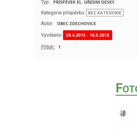
Typ:
PŘÍSPĚVEK EL. ÚŘEDNÍ DESKY
Kategorie příspěvku:
BEZ KATEGORIE
Autor:
OBEC ZDECHOVICE
Vyvěšeno
29.4.2013
-
16.5.2013
Příloh:
1
F
OT