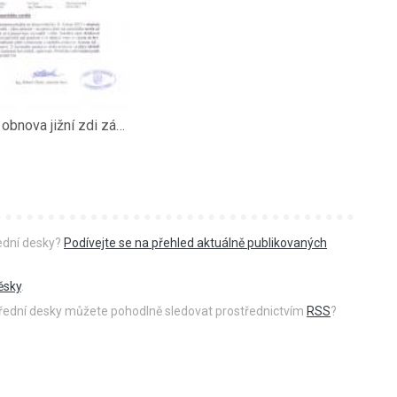
Poptávka - obnova jižní zdi zámeckého areálu
řední desky?
Podívejte se na přehled aktuálně publikovaných
ěsky
.
 úřední desky můžete pohodlně sledovat prostřednictvím
RSS
?