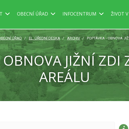
IT
OBECNÍ ÚŘAD
INFOCENTRUM
ŽIVOT V
OBECNÍ ÚŘAD
EL. ÚŘEDNÍ DESKA
ARCHIV
POPTÁVKA - OBNOVA JI
 OBNOVA JIŽNÍ ZD
AREÁLU