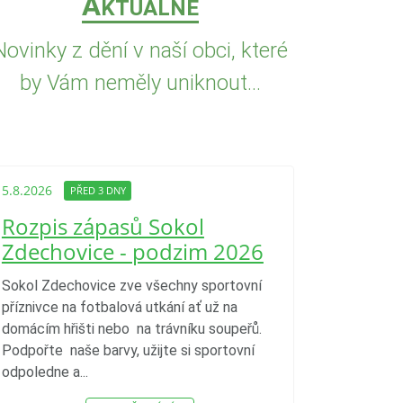
A
KTUÁLNĚ
Novinky z dění v naší obci, které
by Vám neměly uniknout...
5.8.2026
PŘE
Upozorně
5.8.2026
PŘED 3 DNY
Nařízení
Rozpis zápasů Sokol
kraje 4/
Zdechovice - podzim 2026
zvýšenéh
vzniku 
Sokol Zdechovice zve všechny sportovní
příznivce na fotbalová utkání ať už na
S ohledem na 
domácím hřišti nebo na trávníku soupeřů.
nepříznivé me
Podpořte naše barvy, užijte si sportovní
(dlouhotrvajíc
odpoledne a...
vysoká tepelná