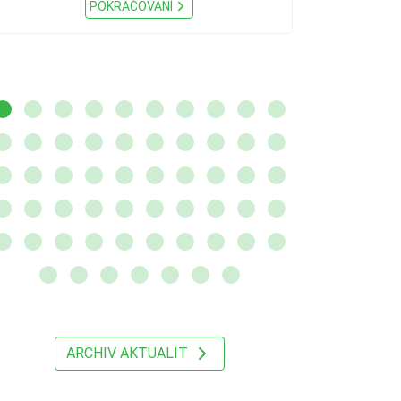
existenci Naří
POKRAČOVÁNÍ
ARCHIV AKTUALIT