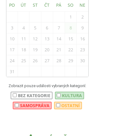
PO
ÚT
ST
ČT
PÁ
SO
NE
1
2
3
4
5
6
7
8
9
10
11
12
13
14
15
16
17
18
19
20
21
22
23
24
25
26
27
28
29
30
31
Zobrazit pouze události vybraných kategorií:
BEZ KATEGORIE
KULTURA
SAMOSPRÁVA
OSTATNÍ