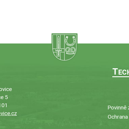
T
EC
ovice
e 5
 101
Povinně 
ice.cz
Ochrana