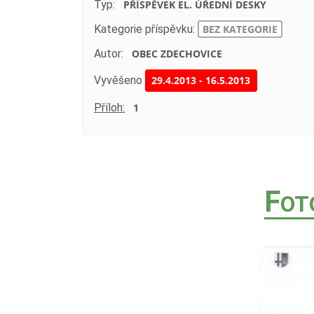
Typ:
PŘÍSPĚVEK EL. ÚŘEDNÍ DESKY
Kategorie příspěvku:
BEZ KATEGORIE
Autor:
OBEC ZDECHOVICE
Vyvěšeno
29.4.2013
-
16.5.2013
Příloh:
1
F
OT