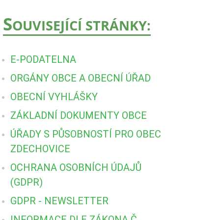
S
OUVISEJÍCÍ STRÁNKY:
E-PODATELNA
ORGÁNY OBCE A OBECNÍ ÚŘAD
OBECNÍ VYHLÁŠKY
ZÁKLADNÍ DOKUMENTY OBCE
ÚŘADY S PŮSOBNOSTÍ PRO OBEC
ZDECHOVICE
OCHRANA OSOBNÍCH ÚDAJŮ
(GDPR)
GDPR - NEWSLETTER
INFORMACE DLE ZÁKONA Č.