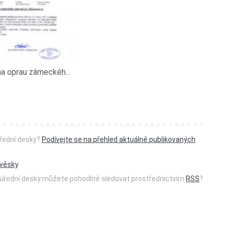
Poptávka na oprau zámeckého oplocení tzv. Řečanská ul.
úřední desky?
Podívejte se na přehled aktuálně publikovaných
ývěsky
.
ké úřední desky můžete pohodlně sledovat prostřednictvím
RSS
?