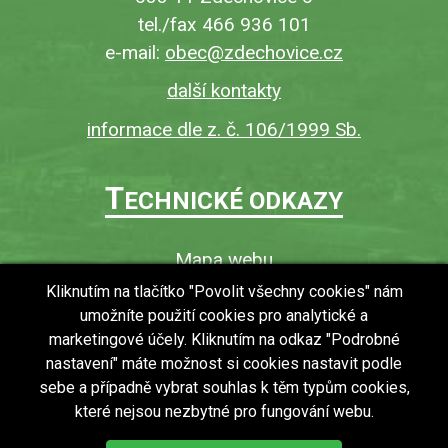
tel./fax 466 936 101
e-mail:
obec@zdechovice.cz
další kontakty
informace dle z. č. 106/1999 Sb.
T
ECHNICKÉ ODKAZY
Mapa webu
O webu
Kliknutím na tlačítko "Povolit všechny cookies" nám
umožníte použití cookies pro analytické a
Povinně zveřejňované informace
marketingové účely. Kliknutím na odkaz "Podrobné
Ochrana osobních údajů (GDPR)
nastavení" máte možnost si cookies nastavit podle
Vyhledávání
sebe a případně vybrat souhlas k těm typům cookies,
které nejsou nezbytné pro fungování webu.
RSS