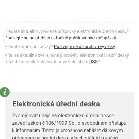
Hledáte aktuálně vyvěšené příspěvky elektronické úřední desky?
Podívejte se na přehled aktuálně publikovaných příspěvků
.
Hledáte starší příspěvky?
Podívejte se do archivu vývěsky
.
Víte, že aktuálně zveřejněné příspěvky elektronické úřední desky
můžete pohodlně sledovat prostřednictvím
RSS
?
Elektronická úřední deska
Zveřejňovat údaje na elektronické úřední desce
zavedl zákon č.106/1999 Sb., o svobodném přístupu
k informacím. Tímto je umožněno nahlížet dálkovým
přístupem na úřední desku všech státních orgánů,