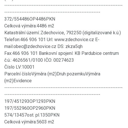
---------------------------------------------------------------------
--------------------------------------------------------
372/554486OP4486PKN
Celková výměra:4486 m2
Katastrální území.:Zdechovice, 792250 (digitalizované k.ú.)
Telefon:466 936 101 Url: www.zdechovice.cz E-
mail:obec@zdechovice.cz DS: zkza5qh
Fax:466 936 101 Bankovní spojení: KB Pardubice centrum
č.ú.: 4626561/0100 IČO: 00274623
Číslo LV:10001
Parcelní čísloVýměra (m2)Druh pozemkuVýměra
(m2)Evidence
---------------------------------------------------------------------
--------------------------------------------------------
197/451293OP1293PKN
197/552960OP2960PKN
574/13457ost. pl.1350PKN
Celková výměra:5603 m2