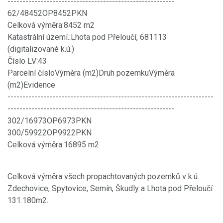
--------------------------------------------------------
62/48452OP8452PKN
Celková výměra:8452 m2
Katastrální území.:Lhota pod Přeloučí, 681113
(digitalizované k.ú.)
Číslo LV:43
Parcelní čísloVýměra (m2)Druh pozemkuVýměra
(m2)Evidence
---------------------------------------------------------------------
--------------------------------------------------------
302/16973OP6973PKN
300/59922OP9922PKN
Celková výměra:16895 m2
Celková výměra všech propachtovaných pozemků v k.ú.
Zdechovice, Spytovice, Semín, Škudly a Lhota pod Přeloučí
131.180m2.