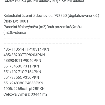
Název KÚ: KÚ pro Pardubický kraj - KP Pardubice
Katastrální území.:Zdechovice, 792250 (digitalizované k.ú.)
Číslo LV:10001
Parcelní čísloVýměra (m2)Druh pozemkuVýměra
(m2)Evidence
---------------------------------------------------------------------
--------------------------------------------------------
485/110514TTP10514PKN
485/38203TTP8203PKN
4889040TTP9040PKN
551/5460OP311PKN
551/10271OP154PKN
551/8356OP356PKN
551/94838OP4838PKN
1905/2268ost. pl.28PKN
Celková výměra: 33444 m2