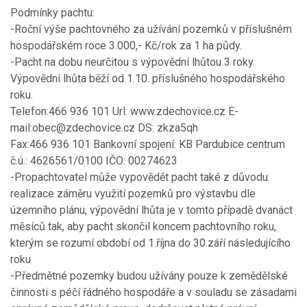
Podmínky pachtu:
-Roční výše pachtovného za užívání pozemků v příslušném
hospodářském roce 3.000,- Kč/rok za 1 ha půdy.
-Pacht na dobu neurčitou s výpovědní lhůtou 3 roky.
Výpovědní lhůta běží od 1.10. příslušného hospodářského
roku.
Telefon:466 936 101 Url: www.zdechovice.cz E-
mail:obec@zdechovice.cz DS: zkza5qh
Fax:466 936 101 Bankovní spojení: KB Pardubice centrum
č.ú.: 4626561/0100 IČO: 00274623
-Propachtovatel může vypovědět pacht také z důvodu
realizace záměru využití pozemků pro výstavbu dle
územního plánu, výpovědní lhůta je v tomto případě dvanáct
měsíců tak, aby pacht skončil koncem pachtovního roku,
kterým se rozumí období od 1.října do 30.září následujícího
roku
-Předmětné pozemky budou užívány pouze k zemědělské
činnosti s péčí řádného hospodáře a v souladu se zásadami