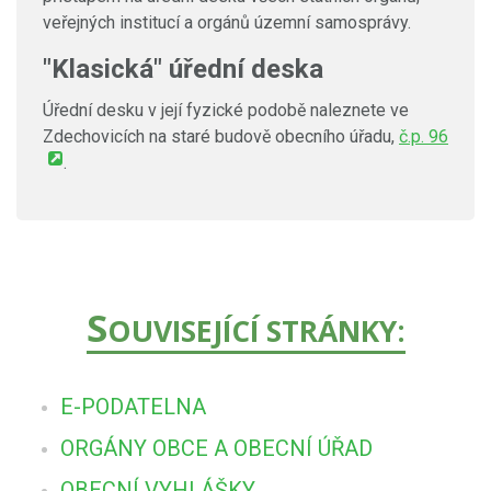
veřejných institucí a orgánů územní samosprávy.
"Klasická" úřední deska
Úřední desku v její fyzické podobě naleznete ve
Zdechovicích na staré budově obecního úřadu,
č.p. 96
.
S
OUVISEJÍCÍ STRÁNKY:
E-PODATELNA
ORGÁNY OBCE A OBECNÍ ÚŘAD
OBECNÍ VYHLÁŠKY