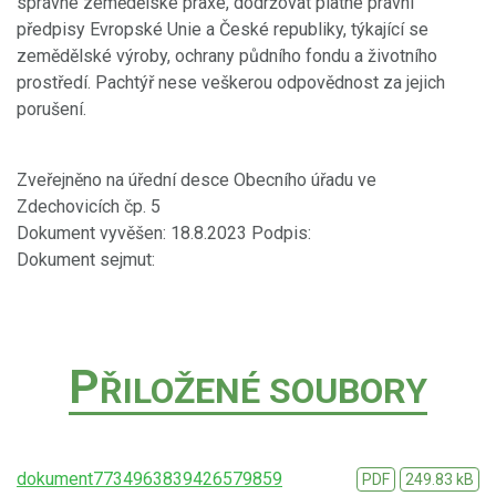
správné zemědělské praxe, dodržovat platné právní
předpisy Evropské Unie a České republiky, týkající se
zemědělské výroby, ochrany půdního fondu a životního
prostředí. Pachtýř nese veškerou odpovědnost za jejich
porušení.
Zveřejněno na úřední desce Obecního úřadu ve
Zdechovicích čp. 5
Dokument vyvěšen: 18.8.2023 Podpis:
Dokument sejmut:
P
ŘILOŽENÉ SOUBORY
dokument7734963839426579859
PDF
249.83 kB