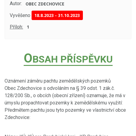
Autor:
OBEC ZDECHOVICE
Vyvěšeno
18.8.2023
-
31.10.2023
Příloh:
1
O
BSAH PŘÍSPĚVKU
Oznámení záměru pachtu zemědělských pozemků
Obec Zdechovice s odvoláním na § 39 odst. 1 zák.č.
128/200 Sb., o obcích (obecní zřízení) oznamuje, že má v
úmyslu propachtovat pozemky k zemědělskému využití:
Předmětem pachtu jsou tyto pozemky ve vlastnictví obce
Zdechovice: