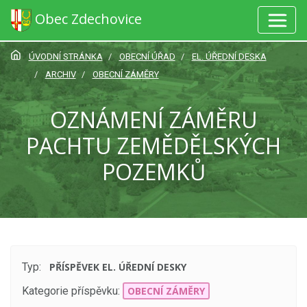
Obec Zdechovice
ÚVODNÍ STRÁNKA
OBECNÍ ÚŘAD
EL. ÚŘEDNÍ DESKA
ARCHIV
OBECNÍ ZÁMĚRY
OZNÁMENÍ ZÁMĚRU
PACHTU ZEMĚDĚLSKÝCH
POZEMKŮ
Typ:
PŘÍSPĚVEK EL. ÚŘEDNÍ DESKY
Kategorie příspěvku:
OBECNÍ ZÁMĚRY