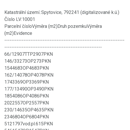
Katastrální území.:Spytovice, 792241 (digitalizované k.ú.)
Číslo LV:10001
Parcelní čísloVýměra (m2)Druh pozemkuVýměra
(m2)Evidence
---------------------------------------------------------------------
--------------------------------------------------------
66/12907TTP2907PKN
146/33273OP273PKN
1544683OP4683PKN
162/14078OP4078PKN
1743369OP3369PKN
177/13490OP3490PKN
1854086OP4086PKN
2022557OP2557PKN
230/14635OP4635PKN
2346804OP6804PKN
5121797vod.pl.615PKN