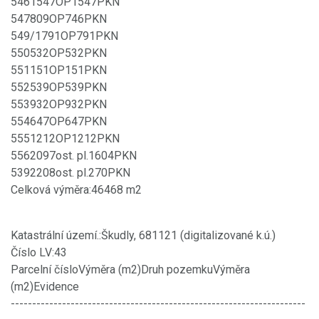
5461547OP1547PKN
547809OP746PKN
549/1791OP791PKN
550532OP532PKN
551151OP151PKN
552539OP539PKN
553932OP932PKN
554647OP647PKN
5551212OP1212PKN
5562097ost. pl.1604PKN
5392208ost. pl.270PKN
Celková výměra:46468 m2
Katastrální území.:Škudly, 681121 (digitalizované k.ú.)
Číslo LV:43
Parcelní čísloVýměra (m2)Druh pozemkuVýměra
(m2)Evidence
---------------------------------------------------------------------