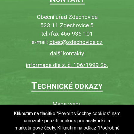
Obecní úřad Zdechovice
533 11 Zdechovice 5
tel./fax 466 936 101
e-mail:
obec@zdechovice.cz
další kontakty
informace dle z. č. 106/1999 Sb.
T
ECHNICKÉ ODKAZY
Mapa webu
O webu
Kliknutím na tlačítko "Povolit všechny cookies" nám
umožníte použití cookies pro analytické a
Povinně zveřejňované informace
marketingové účely. Kliknutím na odkaz "Podrobné
Ochrana osobních údajů (GDPR)