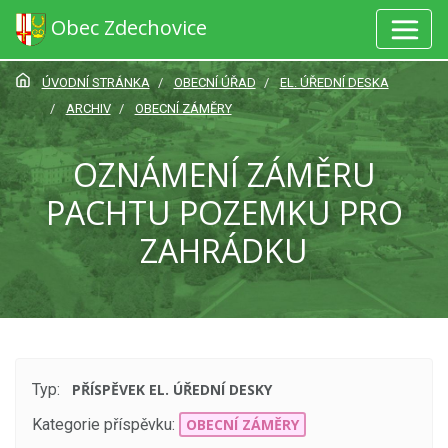
Obec Zdechovice
ÚVODNÍ STRÁNKA
OBECNÍ ÚŘAD
EL. ÚŘEDNÍ DESKA
ARCHIV
OBECNÍ ZÁMĚRY
OZNÁMENÍ ZÁMĚRU
PACHTU POZEMKU PRO
ZAHRÁDKU
Typ:
PŘÍSPĚVEK EL. ÚŘEDNÍ DESKY
Kategorie příspěvku:
OBECNÍ ZÁMĚRY