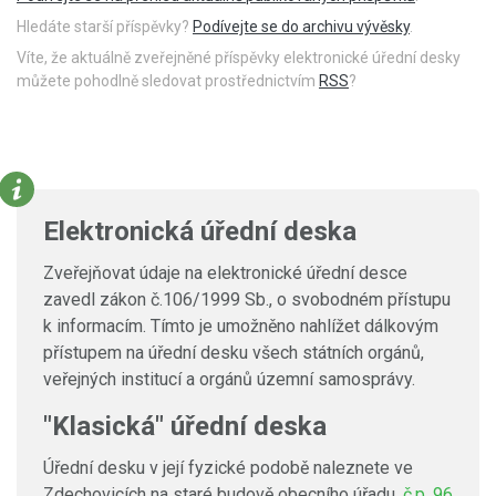
Hledáte starší příspěvky?
Podívejte se do archivu vývěsky
.
Víte, že aktuálně zveřejněné příspěvky elektronické úřední desky
můžete pohodlně sledovat prostřednictvím
RSS
?
Elektronická úřední deska
Zveřejňovat údaje na elektronické úřední desce
zavedl zákon č.106/1999 Sb., o svobodném přístupu
k informacím. Tímto je umožněno nahlížet dálkovým
přístupem na úřední desku všech státních orgánů,
veřejných institucí a orgánů územní samosprávy.
"Klasická" úřední deska
Úřední desku v její fyzické podobě naleznete ve
Zdechovicích na staré budově obecního úřadu,
č.p. 96