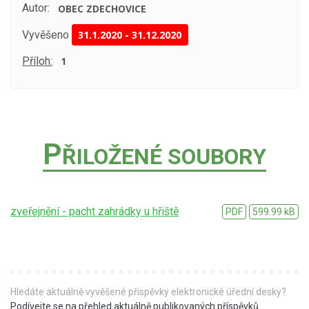
Autor:
OBEC ZDECHOVICE
Vyvěšeno
31.1.2020
-
31.12.2020
Příloh:
1
P
ŘILOŽENÉ SOUBORY
zveřejnění - pacht zahrádky u hřiště
PDF
599.99 kB
Hledáte aktuálně vyvěšené příspěvky elektronické úřední desky?
Podívejte se na přehled aktuálně publikovaných příspěvků
.