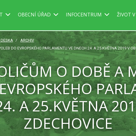
IT
OBECNÍ ÚŘAD
INFOCENTRUM
ŽIVOT V
Í DESKA
ARCHIV
OLEB DO EVROPSKÉHO PARLAMENTU VE DNECH 24. A 25.KVĚTNA 2019 V OB
OLIČŮM O DOBĚ A M
 EVROPSKÉHO PARL
4. A 25.KVĚTNA 201
ZDECHOVICE