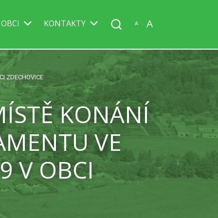
A
 OBCI
KONTAKTY
A
CI ZDECHOVICE
ÍSTĚ KONÁNÍ
AMENTU VE
9 V OBCI