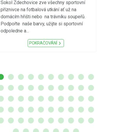
vzniku p
Sokol Zdechovice zve všechny sportovní
příznivce na fotbalová utkání ať už na
S ohledem na d
domácím hřišti nebo na trávníku soupeřů.
meteorologick
Podpořte naše barvy, užijte si sportovní
sucho, velmi v
odpoledne a...
zátěž, ...) up
Nařízení Pardu
POKRAČOVÁNÍ