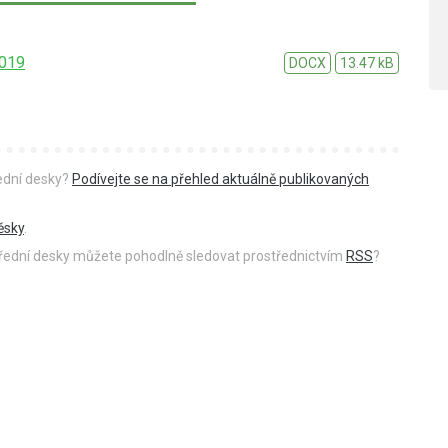
2019
DOCX
13.47 kB
řední desky?
Podívejte se na přehled aktuálně publikovaných
ěsky
.
 úřední desky můžete pohodlně sledovat prostřednictvím
RSS
?