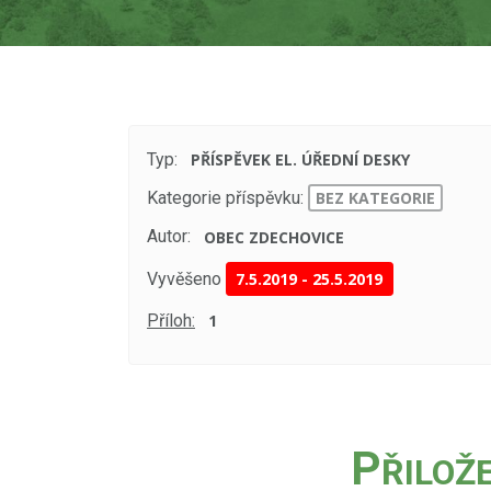
Typ:
PŘÍSPĚVEK EL. ÚŘEDNÍ DESKY
Kategorie příspěvku:
BEZ KATEGORIE
Autor:
OBEC ZDECHOVICE
Vyvěšeno
7.5.2019
-
25.5.2019
Příloh:
1
P
ŘILOŽ