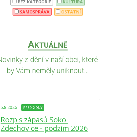
BEZ KATEGORIE
KULTURA
SAMOSPRÁVA
OSTATNÍ
A
KTUÁLNĚ
Novinky z dění v naší obci, které
by Vám neměly uniknout...
5.8.2026
PŘED
Upozorně
5.8.2026
PŘED 2 DNY
Nařízení
Rozpis zápasů Sokol
kraje 4/
Zdechovice - podzim 2026
zvýšenéh