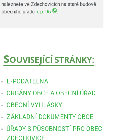
naleznete ve Zdechovicích na staré budově
obecního úřadu,
č.p. 96
.
S
OUVISEJÍCÍ STRÁNKY:
E-PODATELNA
ORGÁNY OBCE A OBECNÍ ÚŘAD
OBECNÍ VYHLÁŠKY
ZÁKLADNÍ DOKUMENTY OBCE
ÚŘADY S PŮSOBNOSTÍ PRO OBEC
ZDECHOVICE