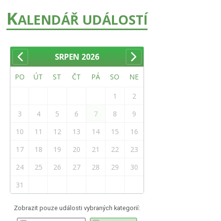
K
ALENDÁŘ UDÁLOSTÍ
SRPEN
2026
PO
ÚT
ST
ČT
PÁ
SO
NE
1
2
3
4
5
6
7
8
9
10
11
12
13
14
15
16
17
18
19
20
21
22
23
24
25
26
27
28
29
30
31
Zobrazit pouze události vybraných kategorií: