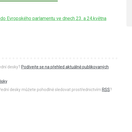
 do Evropského parlamentu ve dnech 23. a 24.května
řední desky?
Podívejte se na přehled aktuálně publikovaných
ěsky
.
 úřední desky můžete pohodlně sledovat prostřednictvím
RSS
?