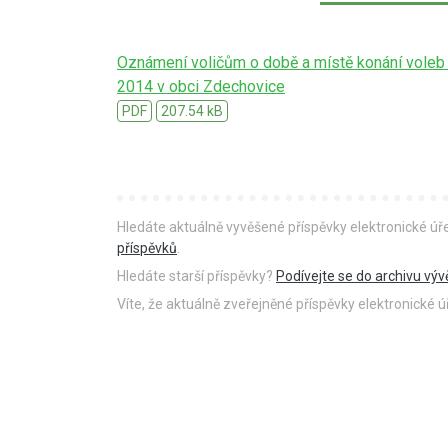
Oznámení voličům o době a místě konání voleb
2014 v obci Zdechovice
PDF
207.54 kB
Hledáte aktuálně vyvěšené příspěvky elektronické ú
příspěvků
.
Hledáte starší příspěvky?
Podívejte se do archivu výv
Víte, že aktuálně zveřejněné příspěvky elektronické