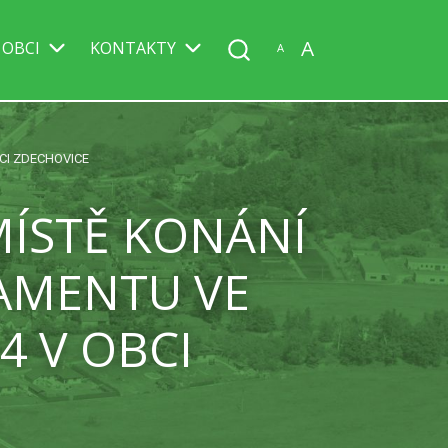
A
 OBCI
KONTAKTY
A
CI ZDECHOVICE
ÍSTĚ KONÁNÍ
AMENTU VE
4 V OBCI