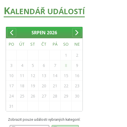
K
ALENDÁŘ UDÁLOSTÍ
SRPEN
2026
PO
ÚT
ST
ČT
PÁ
SO
NE
1
2
3
4
5
6
7
8
9
10
11
12
13
14
15
16
17
18
19
20
21
22
23
24
25
26
27
28
29
30
31
Zobrazit pouze události vybraných kategorií: