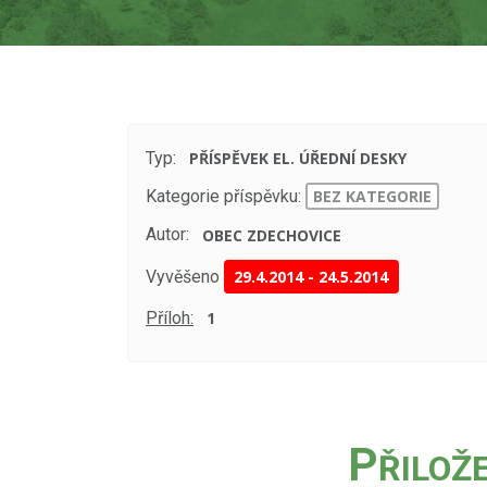
Typ:
PŘÍSPĚVEK EL. ÚŘEDNÍ DESKY
Kategorie příspěvku:
BEZ KATEGORIE
Autor:
OBEC ZDECHOVICE
Vyvěšeno
29.4.2014
-
24.5.2014
Příloh:
1
P
ŘILOŽ