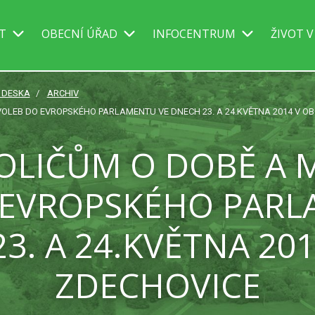
IT
OBECNÍ ÚŘAD
INFOCENTRUM
ŽIVOT V
Í DESKA
ARCHIV
OLEB DO EVROPSKÉHO PARLAMENTU VE DNECH 23. A 24.KVĚTNA 2014 V OB
OLIČŮM O DOBĚ A M
 EVROPSKÉHO PARL
3. A 24.KVĚTNA 201
ZDECHOVICE