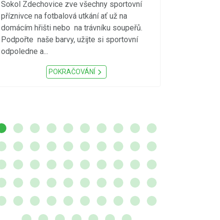
vzniku p
Sokol Zdechovice zve všechny sportovní
příznivce na fotbalová utkání ať už na
S ohledem na d
domácím hřišti nebo na trávníku soupeřů.
meteorologick
Podpořte naše barvy, užijte si sportovní
sucho, velmi v
odpoledne a...
zátěž, ...) up
Nařízení Pardu
POKRAČOVÁNÍ