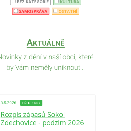
BEZ KATEGORIE
KULTURA
SAMOSPRÁVA
OSTATNÍ
A
KTUÁLNĚ
Novinky z dění v naší obci, které
by Vám neměly uniknout...
5.8.2026
PŘED
Upozorně
5.8.2026
PŘED 3 DNY
Nařízení
Rozpis zápasů Sokol
kraje 4/
Zdechovice - podzim 2026
zvýšenéh