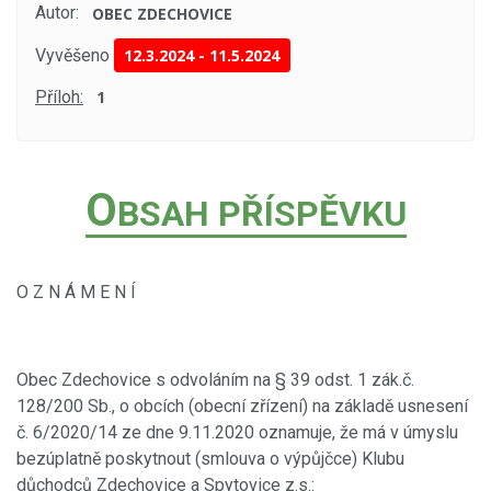
Autor:
OBEC ZDECHOVICE
Vyvěšeno
12.3.2024
-
11.5.2024
Příloh:
1
O
BSAH PŘÍSPĚVKU
O Z N Á M E N Í
Obec Zdechovice s odvoláním na § 39 odst. 1 zák.č.
128/200 Sb., o obcích (obecní zřízení) na základě usnesení
č. 6/2020/14 ze dne 9.11.2020 oznamuje, že má v úmyslu
bezúplatně poskytnout (smlouva o výpůjčce) Klubu
důchodců Zdechovice a Spytovice z.s.: