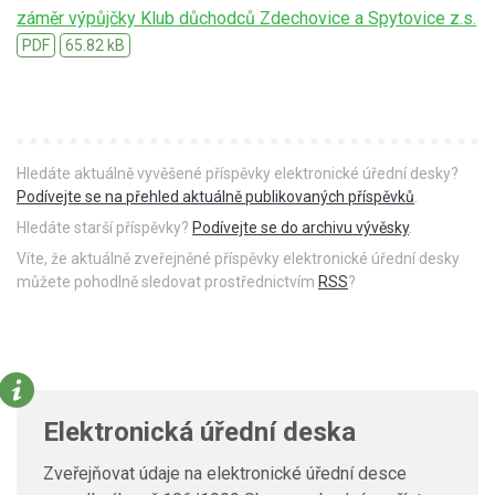
záměr výpůjčky Klub důchodců Zdechovice a Spytovice z.s.
PDF
65.82 kB
Hledáte aktuálně vyvěšené příspěvky elektronické úřední desky?
Podívejte se na přehled aktuálně publikovaných příspěvků
.
Hledáte starší příspěvky?
Podívejte se do archivu vývěsky
.
Víte, že aktuálně zveřejněné příspěvky elektronické úřední desky
můžete pohodlně sledovat prostřednictvím
RSS
?
Elektronická úřední deska
Zveřejňovat údaje na elektronické úřední desce