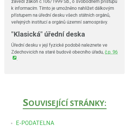
zavedl zákon č.106/1999 Sb., o svobodném přístupu
k informacím. Tímto je umožněno nahlížet dálkovým
přístupem na úřední desku všech státních orgánů,
veřejných institucí a orgánů územní samosprávy.
"Klasická" úřední deska
Úřední desku v její fyzické podobě naleznete ve
Zdechovicích na staré budově obecního úřadu,
č.p. 96
.
S
OUVISEJÍCÍ STRÁNKY:
E-PODATELNA