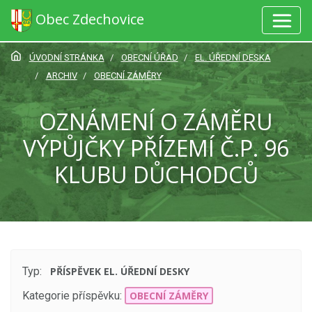
Obec Zdechovice
ÚVODNÍ STRÁNKA
OBECNÍ ÚŘAD
EL. ÚŘEDNÍ DESKA
ARCHIV
OBECNÍ ZÁMĚRY
OZNÁMENÍ O ZÁMĚRU
VÝPŮJČKY PŘÍZEMÍ Č.P. 96
KLUBU DŮCHODCŮ
Typ:
PŘÍSPĚVEK EL. ÚŘEDNÍ DESKY
Kategorie příspěvku:
OBECNÍ ZÁMĚRY