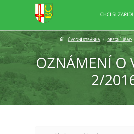
CHCI SI ZAŘÍD
ÚVODNÍ STRÁNKA
OBECNÍ ÚŘAD
OZNÁMENÍ O V
2/201