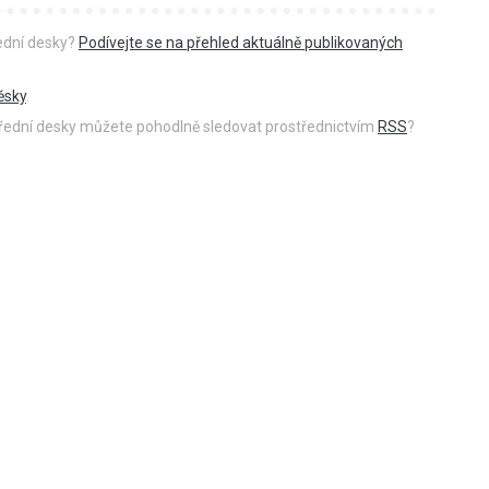
řední desky?
Podívejte se na přehled aktuálně publikovaných
ěsky
.
 úřední desky můžete pohodlně sledovat prostřednictvím
RSS
?