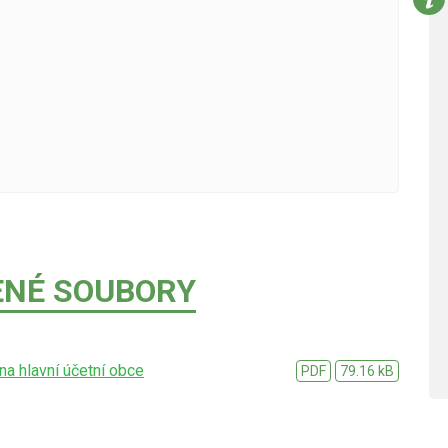
ENÉ SOUBORY
na hlavní účetní obce
PDF
79.16 kB