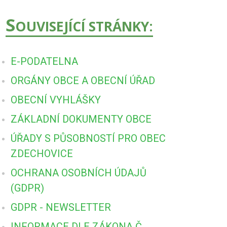
S
OUVISEJÍCÍ STRÁNKY:
E-PODATELNA
ORGÁNY OBCE A OBECNÍ ÚŘAD
OBECNÍ VYHLÁŠKY
ZÁKLADNÍ DOKUMENTY OBCE
ÚŘADY S PŮSOBNOSTÍ PRO OBEC
ZDECHOVICE
OCHRANA OSOBNÍCH ÚDAJŮ
(GDPR)
GDPR - NEWSLETTER
INFORMACE DLE ZÁKONA Č.