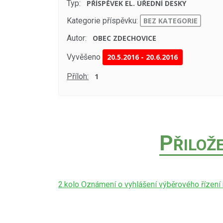
Typ:
PŘÍSPĚVEK EL. ÚŘEDNÍ DESKY
Kategorie příspěvku:
BEZ KATEGORIE
Autor:
OBEC ZDECHOVICE
Vyvěšeno
20.5.2016
-
20.6.2016
Příloh:
1
P
ŘILOŽ
2.kolo Oznámení o vyhlášení výběrového řízení 