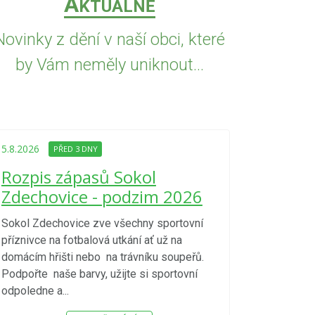
A
KTUÁLNĚ
Novinky z dění v naší obci, které
by Vám neměly uniknout...
5.8.2026
PŘED
Upozorně
5.8.2026
PŘED 3 DNY
Nařízení
Rozpis zápasů Sokol
kraje 4/
Zdechovice - podzim 2026
zvýšenéh
vzniku p
Sokol Zdechovice zve všechny sportovní
příznivce na fotbalová utkání ať už na
S ohledem na d
domácím hřišti nebo na trávníku soupeřů.
meteorologick
Podpořte naše barvy, užijte si sportovní
sucho, velmi v
odpoledne a...
zátěž, ...) up