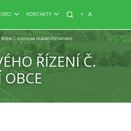
A
 OBCI
KONTAKTY
A
ÍZENÍ Č. 2/2016 NA HLAVNÍ ÚČETNÍ OBCE
ÉHO ŘÍZENÍ Č.
Í OBCE