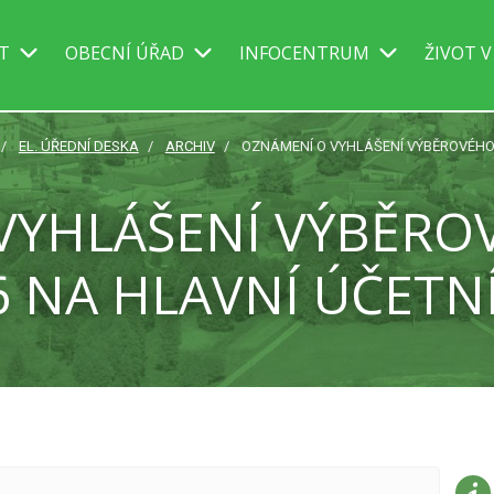
IT
OBECNÍ ÚŘAD
INFOCENTRUM
ŽIVOT V
EL. ÚŘEDNÍ DESKA
ARCHIV
OZNÁMENÍ O VYHLÁŠENÍ VÝBĚROVÉHO Ř
YHLÁŠENÍ VÝBĚROV
6 NA HLAVNÍ ÚČETN