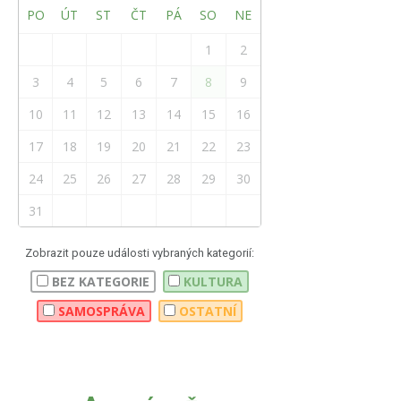
PO
ÚT
ST
ČT
PÁ
SO
NE
1
2
3
4
5
6
7
8
9
10
11
12
13
14
15
16
17
18
19
20
21
22
23
24
25
26
27
28
29
30
31
Zobrazit pouze události vybraných kategorií:
BEZ KATEGORIE
KULTURA
SAMOSPRÁVA
OSTATNÍ