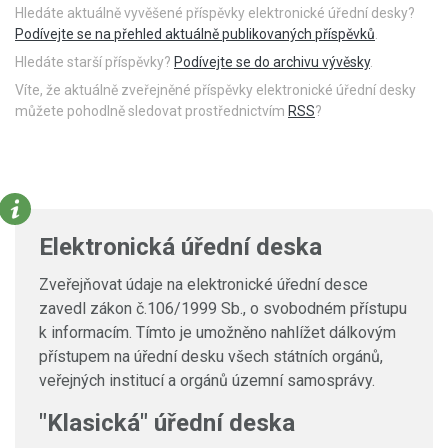
Hledáte aktuálně vyvěšené příspěvky elektronické úřední desky?
Podívejte se na přehled aktuálně publikovaných příspěvků
.
Hledáte starší příspěvky?
Podívejte se do archivu vývěsky
.
Víte, že aktuálně zveřejněné příspěvky elektronické úřední desky
můžete pohodlně sledovat prostřednictvím
RSS
?
Elektronická úřední deska
Zveřejňovat údaje na elektronické úřední desce
zavedl zákon č.106/1999 Sb., o svobodném přístupu
k informacím. Tímto je umožněno nahlížet dálkovým
přístupem na úřední desku všech státních orgánů,
veřejných institucí a orgánů územní samosprávy.
"Klasická" úřední deska