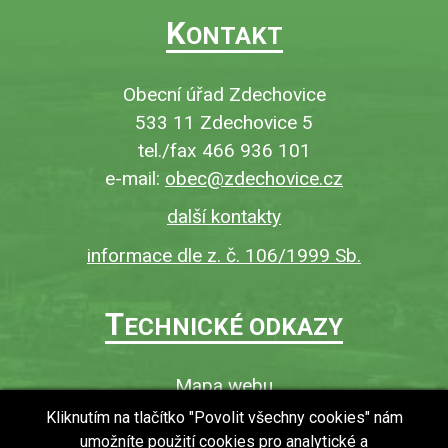
K
ONTAKT
Obecní úřad Zdechovice
533 11 Zdechovice 5
tel./fax 466 936 101
e-mail:
obec@zdechovice.cz
další kontakty
informace dle z. č. 106/1999 Sb.
T
ECHNICKÉ ODKAZY
Mapa webu
O webu
Kliknutím na tlačítko "Povolit všechny cookies" nám
umožníte použití cookies pro analytické a