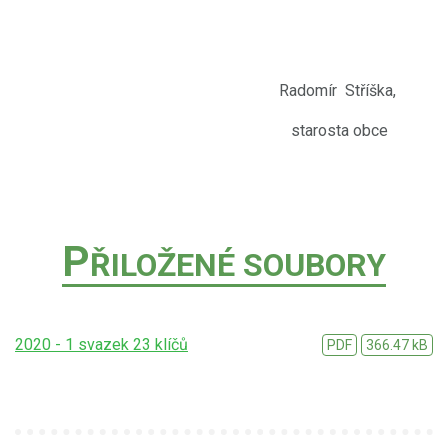
Radomír Stříška,
starosta obce
P
ŘILOŽENÉ SOUBORY
2020 - 1 svazek 23 klíčů
PDF
366.47 kB