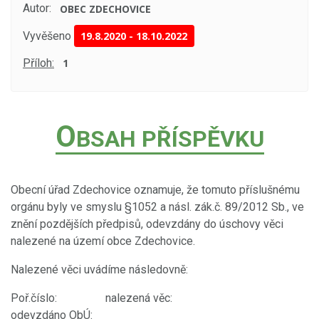
Autor:
OBEC ZDECHOVICE
Vyvěšeno
19.8.2020
-
18.10.2022
Příloh:
1
O
BSAH PŘÍSPĚVKU
Obecní úřad Zdechovice oznamuje, že tomuto příslušnému
orgánu byly ve smyslu §1052 a násl. zák.č. 89/2012 Sb., ve
znění pozdějších předpisů, odevzdány do úschovy věci
nalezené na území obce Zdechovice.
Nalezené věci uvádíme následovně:
Poř.číslo: nalezená věc:
odevzdáno ObÚ: