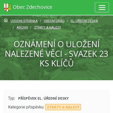
Obec Zdechovice
ÚVODNÍ STRÁNKA
OBECNÍ ÚŘAD
EL. ÚŘEDNÍ DESKA
ARCHIV
ZTRÁTY A NÁLEZY
OZNÁMENÍ O ULOŽENÍ
NALEZENÉ VĚCI - SVAZEK 23
KS KLÍČŮ
Typ:
PŘÍSPĚVEK EL. ÚŘEDNÍ DESKY
Kategorie příspěvku:
ZTRÁTY A NÁLEZY