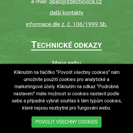
e-mail:
obec@zdechovice.cz
další kontakty
informace dle z. č. 106/1999 Sb.
T
ECHNICKÉ ODKAZY
Mapa webu
O webu
Kliknutím na tlačítko "Povolit všechny cookies" nám
umožníte použití cookies pro analytické a
Povinně zveřejňované informace
marketingové účely. Kliknutím na odkaz "Podrobné
Ochrana osobních údajů (GDPR)
nastavení" máte možnost si cookies nastavit podle
Vyhledávání
sebe a případně vybrat souhlas k těm typům cookies,
které nejsou nezbytné pro fungování webu.
RSS
Bezbariérový přístup v obci
POVOLIT VŠECHNY COOKIES