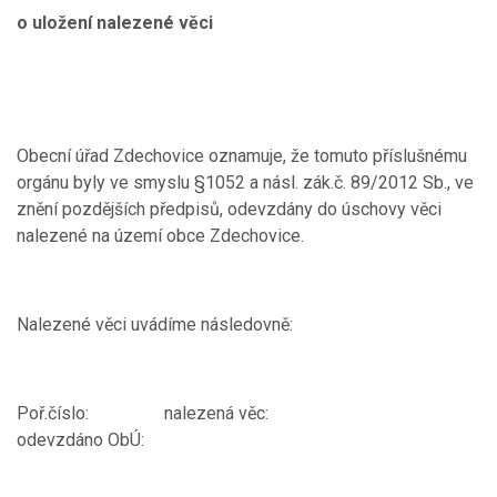
o uložení nalezené věci
Obecní úřad Zdechovice oznamuje, že tomuto příslušnému
orgánu byly ve smyslu §1052 a násl. zák.č. 89/2012 Sb., ve
znění pozdějších předpisů, odevzdány do úschovy věci
nalezené na území obce Zdechovice.
Nalezené věci uvádíme následovně:
Poř.číslo: nalezená věc:
odevzdáno ObÚ: