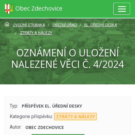
Obec Zdechovice
ÚVODNÍ STRÁNKA
OBECNÍ ÚŘAD
EL. ÚŘEDNÍ DESKA
ZTRÁTY A NÁLEZY
OZNÁMENÍ O ULOŽENÍ
NALEZENÉ VĚCI Č. 4/2024
Typ:
PŘÍSPĚVEK EL. ÚŘEDNÍ DESKY
Kategorie příspěvku:
ZTRÁTY A NÁLEZY
Autor:
OBEC ZDECHOVICE