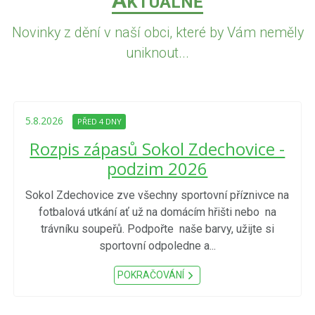
A
KTUÁLNĚ
Novinky z dění v naší obci, které by Vám neměly
uniknout...
5.8.2026
PŘED 4 DNY
Rozpis zápasů Sokol Zdechovice -
podzim 2026
Sokol Zdechovice zve všechny sportovní příznivce na
fotbalová utkání ať už na domácím hřišti nebo na
trávníku soupeřů. Podpořte naše barvy, užijte si
sportovní odpoledne a...
POKRAČOVÁNÍ