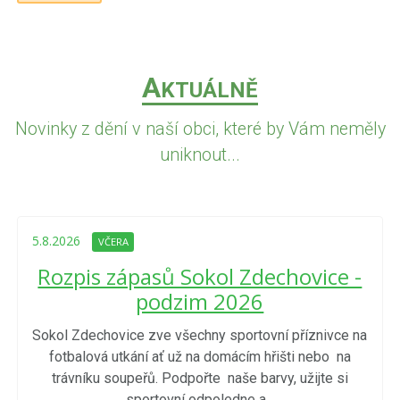
A
KTUÁLNĚ
Novinky z dění v naší obci, které by Vám neměly
uniknout...
5.8.2026
VČERA
Rozpis zápasů Sokol Zdechovice -
podzim 2026
Sokol Zdechovice zve všechny sportovní příznivce na
fotbalová utkání ať už na domácím hřišti nebo na
trávníku soupeřů. Podpořte naše barvy, užijte si
sportovní odpoledne a...