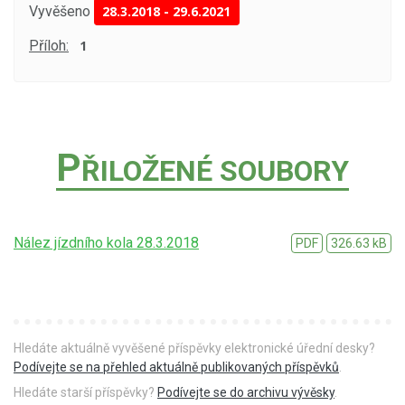
Vyvěšeno
28.3.2018
-
29.6.2021
Příloh:
1
P
ŘILOŽENÉ SOUBORY
Nález jízdního kola 28.3.2018
PDF
326.63 kB
Hledáte aktuálně vyvěšené příspěvky elektronické úřední desky?
Podívejte se na přehled aktuálně publikovaných příspěvků
.
Hledáte starší příspěvky?
Podívejte se do archivu vývěsky
.