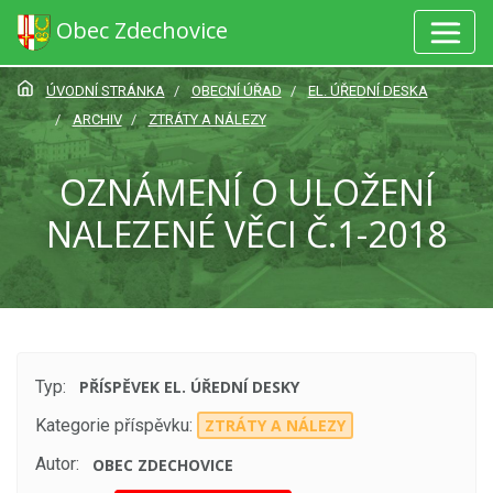
Obec Zdechovice
ÚVODNÍ STRÁNKA
OBECNÍ ÚŘAD
EL. ÚŘEDNÍ DESKA
ARCHIV
ZTRÁTY A NÁLEZY
OZNÁMENÍ O ULOŽENÍ
NALEZENÉ VĚCI Č.1-2018
Typ:
PŘÍSPĚVEK EL. ÚŘEDNÍ DESKY
Kategorie příspěvku:
ZTRÁTY A NÁLEZY
Autor:
OBEC ZDECHOVICE