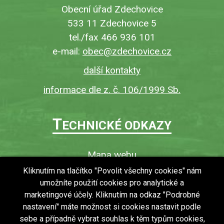
Obecní úřad Zdechovice
533 11 Zdechovice 5
tel./fax 466 936 101
e-mail:
obec@zdechovice.cz
další kontakty
informace dle z. č. 106/1999 Sb.
T
ECHNICKÉ ODKAZY
Mapa webu
O webu
Kliknutím na tlačítko "Povolit všechny cookies" nám
umožníte použití cookies pro analytické a
Povinně zveřejňované informace
marketingové účely. Kliknutím na odkaz "Podrobné
Ochrana osobních údajů (GDPR)
nastavení" máte možnost si cookies nastavit podle
Vyhledávání
sebe a případně vybrat souhlas k těm typům cookies,