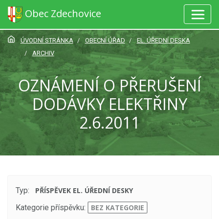
Obec Zdechovice
ÚVODNÍ STRÁNKA
OBECNÍ ÚŘAD
EL. ÚŘEDNÍ DESKA
ARCHIV
OZNÁMENÍ O PŘERUŠENÍ
DODÁVKY ELEKTŘINY
2.6.2011
Typ:
PŘÍSPĚVEK EL. ÚŘEDNÍ DESKY
Kategorie příspěvku:
BEZ KATEGORIE