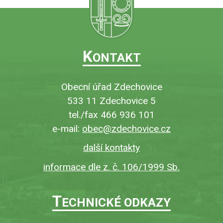
K
ONTAKT
Obecní úřad Zdechovice
533 11 Zdechovice 5
tel./fax 466 936 101
e-mail:
obec@zdechovice.cz
další kontakty
informace dle z. č. 106/1999 Sb.
T
ECHNICKÉ ODKAZY