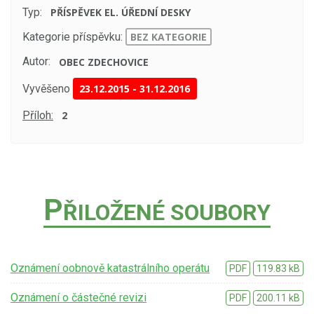
Typ:
PŘÍSPĚVEK EL. ÚŘEDNÍ DESKY
Kategorie příspěvku:
BEZ KATEGORIE
Autor:
OBEC ZDECHOVICE
Vyvěšeno
23.12.2015
-
31.12.2016
Příloh:
2
P
ŘILOŽENÉ SOUBORY
Oznámení oobnově katastrálního operátu
PDF
119.83 kB
Oznámení o částečné revizi
PDF
200.11 kB