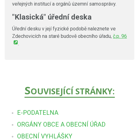
veřejných institucí a orgánů územní samosprávy.
"Klasická" úřední deska
Úřední desku v její fyzické podobě naleznete ve
Zdechovicích na staré budově obecního úřadu,
č.p. 96
.
S
OUVISEJÍCÍ STRÁNKY:
E-PODATELNA
ORGÁNY OBCE A OBECNÍ ÚŘAD
OBECNÍ VYHLÁŠKY