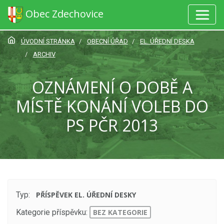
Obec Zdechovice
ÚVODNÍ STRÁNKA
OBECNÍ ÚŘAD
EL. ÚŘEDNÍ DESKA
ARCHIV
OZNÁMENÍ O DOBĚ A
MÍSTĚ KONÁNÍ VOLEB DO
PS PČR 2013
Typ:
PŘÍSPĚVEK EL. ÚŘEDNÍ DESKY
Kategorie příspěvku:
BEZ KATEGORIE