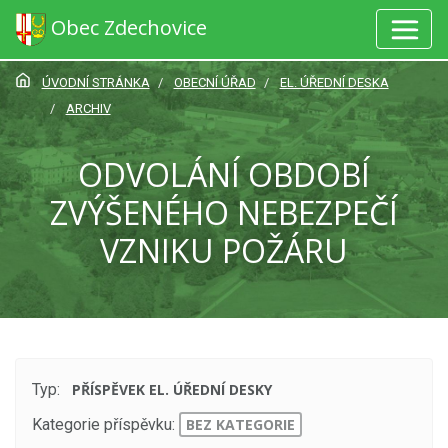
Obec Zdechovice
ÚVODNÍ STRÁNKA
OBECNÍ ÚŘAD
EL. ÚŘEDNÍ DESKA
ARCHIV
ODVOLÁNÍ OBDOBÍ
ZVÝŠENÉHO NEBEZPEČÍ
VZNIKU POŽÁRU
Typ:
PŘÍSPĚVEK EL. ÚŘEDNÍ DESKY
Kategorie příspěvku:
BEZ KATEGORIE