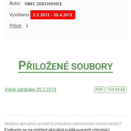
Autor:
OBEC ZDECHOVICE
Vyvěšeno
5.3.2013
-
30.4.2013
Příloh:
1
P
ŘILOŽENÉ SOUBORY
Výběr údržbáře 05.3.2013
PDF
159.03 kB
Hledáte aktuálně vyvěšené příspěvky elektronické úřední desky?
Podívejte se na přehled aktuálně publikovaných příspěvků
.