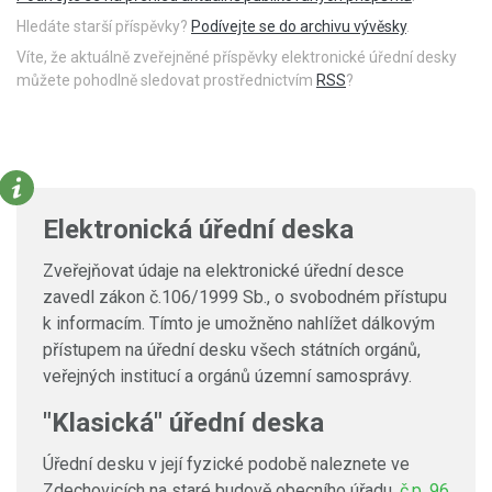
Hledáte starší příspěvky?
Podívejte se do archivu vývěsky
.
Víte, že aktuálně zveřejněné příspěvky elektronické úřední desky
můžete pohodlně sledovat prostřednictvím
RSS
?
Elektronická úřední deska
Zveřejňovat údaje na elektronické úřední desce
zavedl zákon č.106/1999 Sb., o svobodném přístupu
k informacím. Tímto je umožněno nahlížet dálkovým
přístupem na úřední desku všech státních orgánů,
veřejných institucí a orgánů územní samosprávy.
"Klasická" úřední deska
Úřední desku v její fyzické podobě naleznete ve
Zdechovicích na staré budově obecního úřadu,
č.p. 96