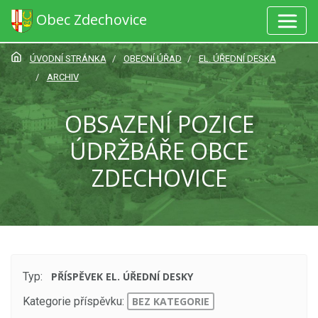
Obec Zdechovice
ÚVODNÍ STRÁNKA
OBECNÍ ÚŘAD
EL. ÚŘEDNÍ DESKA
ARCHIV
OBSAZENÍ POZICE
ÚDRŽBÁŘE OBCE
ZDECHOVICE
Typ:
PŘÍSPĚVEK EL. ÚŘEDNÍ DESKY
Kategorie příspěvku:
BEZ KATEGORIE