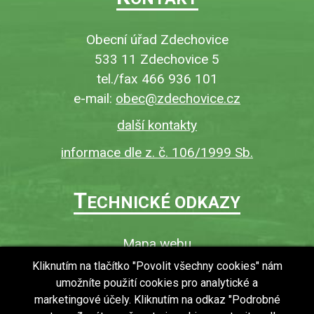
Obecní úřad Zdechovice
533 11 Zdechovice 5
tel./fax 466 936 101
e-mail:
obec@zdechovice.cz
další kontakty
informace dle z. č. 106/1999 Sb.
T
ECHNICKÉ ODKAZY
Mapa webu
O webu
Kliknutím na tlačítko "Povolit všechny cookies" nám
umožníte použití cookies pro analytické a
Povinně zveřejňované informace
marketingové účely. Kliknutím na odkaz "Podrobné
Ochrana osobních údajů (GDPR)