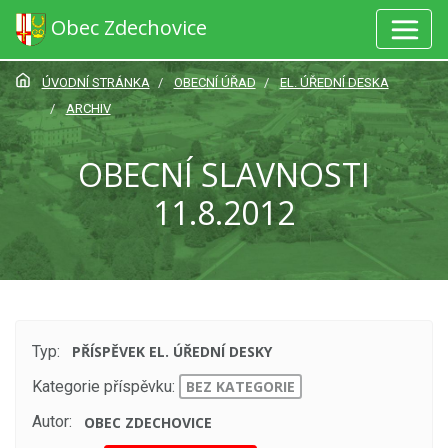
Obec Zdechovice
ÚVODNÍ STRÁNKA
OBECNÍ ÚŘAD
EL. ÚŘEDNÍ DESKA
ARCHIV
OBECNÍ SLAVNOSTI
11.8.2012
Typ:
PŘÍSPĚVEK EL. ÚŘEDNÍ DESKY
Kategorie příspěvku:
BEZ KATEGORIE
Autor:
OBEC ZDECHOVICE