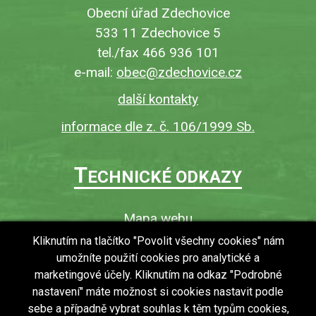
Obecní úřad Zdechovice
533 11 Zdechovice 5
tel./fax 466 936 101
e-mail:
obec@zdechovice.cz
další kontakty
informace dle z. č. 106/1999 Sb.
T
ECHNICKÉ ODKAZY
Mapa webu
O webu
Kliknutím na tlačítko "Povolit všechny cookies" nám
umožníte použití cookies pro analytické a
Povinně zveřejňované informace
marketingové účely. Kliknutím na odkaz "Podrobné
Ochrana osobních údajů (GDPR)
nastavení" máte možnost si cookies nastavit podle
Vyhledávání
sebe a případně vybrat souhlas k těm typům cookies,