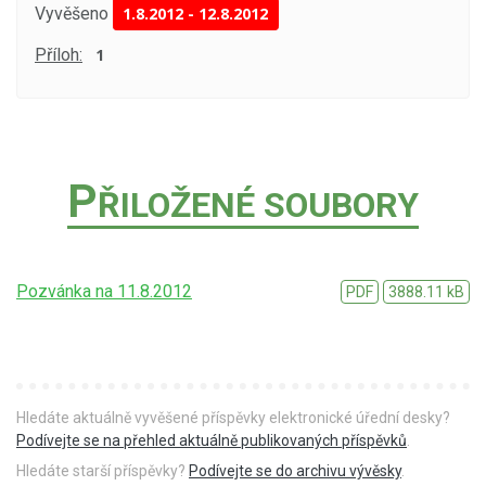
Vyvěšeno
1.8.2012
-
12.8.2012
Příloh:
1
P
ŘILOŽENÉ SOUBORY
Pozvánka na 11.8.2012
PDF
3888.11 kB
Hledáte aktuálně vyvěšené příspěvky elektronické úřední desky?
Podívejte se na přehled aktuálně publikovaných příspěvků
.
Hledáte starší příspěvky?
Podívejte se do archivu vývěsky
.