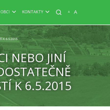
A
 OBCI
KONTAKTY
A
 K 6.5.2015
I NEBO JINÍ
 DOSTATEČNĚ
Í K 6.5.2015