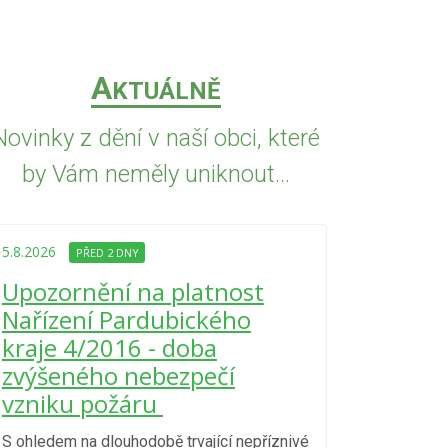
A
KTUÁLNĚ
Novinky z dění v naší obci, které
by Vám neměly uniknout...
5.8.2026
PŘED 2 DNY
4.8.2026
PŘED
Upozornění na platnost
Upozorně
Nařízení Pardubického
elektřiny
kraje 4/2016 - doba
Zdechovi
zvýšeného nebezpečí
vzniku požáru
UPOZORNĚNÍ na
110061110353 
S ohledem na dlouhodobě trvající nepříznivé