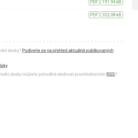
PDF
191.94 kB
PDF
322.08 kB
řední desky?
Podívejte se na přehled aktuálně publikovaných
ěsky
.
 úřední desky můžete pohodlně sledovat prostřednictvím
RSS
?