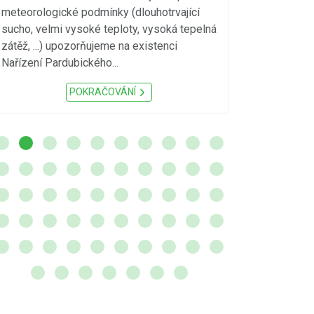
19:00 hodin P
meteorologické podmínky (dlouhotrvající
tyto lokality:
sucho, velmi vysoké teploty, vysoká tepelná
č. p. 16, 17, 22
zátěž, ...) upozorňujeme na existenci
142-150, 155-1
Nařízení Pardubického...
POKRAČOVÁNÍ