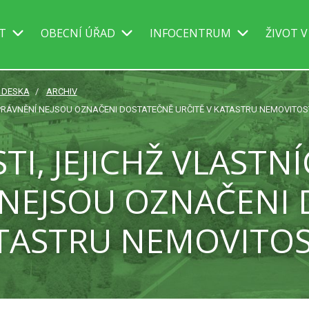
IT
OBECNÍ ÚŘAD
INFOCENTRUM
ŽIVOT V
Í DESKA
ARCHIV
OPRÁVNĚNÍ NEJSOU OZNAČENI DOSTATEČNĚ URČITĚ V KATASTRU NEMOVITOSTÍ
I, JEJICHŽ VLASTNÍC
NEJSOU OZNAČENI
TASTRU NEMOVITOST