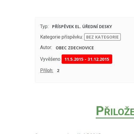
Typ:
PŘÍSPĚVEK EL. ÚŘEDNÍ DESKY
Kategorie příspěvku:
BEZ KATEGORIE
Autor:
OBEC ZDECHOVICE
Vyvěšeno
11.5.2015
-
31.12.2015
Příloh:
2
P
ŘILOŽ