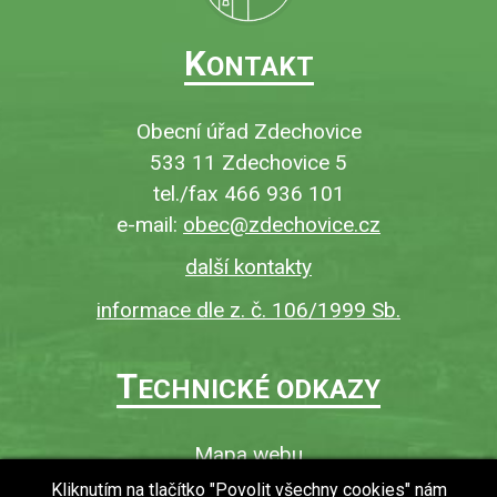
K
ONTAKT
Obecní úřad Zdechovice
533 11 Zdechovice 5
tel./fax 466 936 101
e-mail:
obec@zdechovice.cz
další kontakty
informace dle z. č. 106/1999 Sb.
T
ECHNICKÉ ODKAZY
Mapa webu
O webu
Kliknutím na tlačítko "Povolit všechny cookies" nám