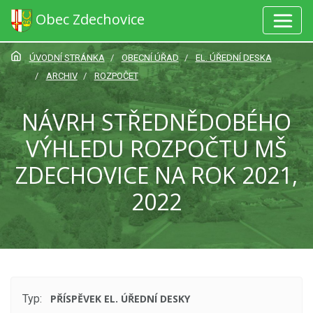
Obec Zdechovice
ÚVODNÍ STRÁNKA
OBECNÍ ÚŘAD
EL. ÚŘEDNÍ DESKA
ARCHIV
ROZPOČET
NÁVRH STŘEDNĚDOBÉHO
VÝHLEDU ROZPOČTU MŠ
ZDECHOVICE NA ROK 2021,
2022
Typ:
PŘÍSPĚVEK EL. ÚŘEDNÍ DESKY