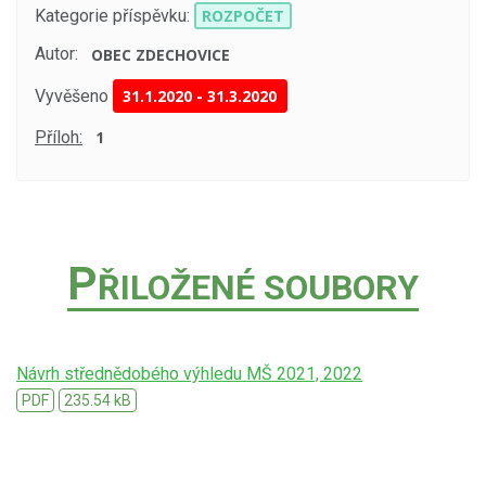
Kategorie příspěvku:
ROZPOČET
Autor:
OBEC ZDECHOVICE
Vyvěšeno
31.1.2020
-
31.3.2020
Příloh:
1
P
ŘILOŽENÉ SOUBORY
Návrh střednědobého výhledu MŠ 2021, 2022
PDF
235.54 kB