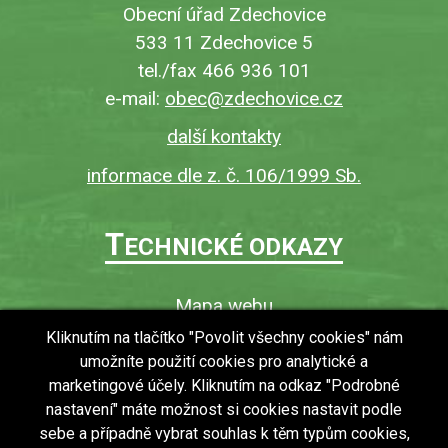
Obecní úřad Zdechovice
533 11 Zdechovice 5
tel./fax 466 936 101
e-mail:
obec@zdechovice.cz
další kontakty
informace dle z. č. 106/1999 Sb.
T
ECHNICKÉ ODKAZY
Mapa webu
O webu
Kliknutím na tlačítko "Povolit všechny cookies" nám
umožníte použití cookies pro analytické a
Povinně zveřejňované informace
marketingové účely. Kliknutím na odkaz "Podrobné
Ochrana osobních údajů (GDPR)
nastavení" máte možnost si cookies nastavit podle
Vyhledávání
sebe a případně vybrat souhlas k těm typům cookies,