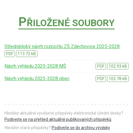
P
ŘILOŽENÉ SOUBORY
Střednědobý návrh rozpočtu ZŠ Zdechovice 2025-2028
PDF
113.72 kB
Návrh výhledu 2025-2028 MŠ
PDF
102.93 kB
Návrh výhledu 2025-2028 obec
PDF
102.78 kB
Hledáte aktuálně vyvěšené příspěvky elektronické úřední desky?
Podívejte se na přehled aktuálně publikovaných příspěvků
.
Hledáte starší příspěvky?
Podívejte se do archivu vývěsky
.