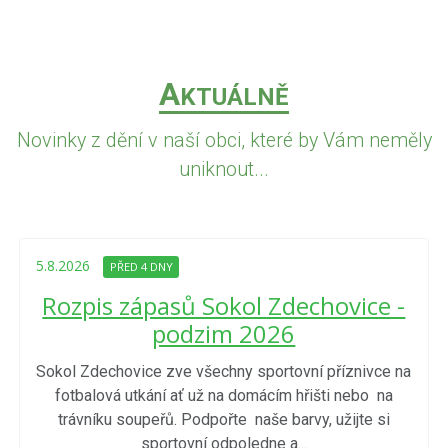
A
KTUÁLNĚ
Novinky z dění v naší obci, které by Vám neměly
uniknout...
5.8.2026
PŘED 4 DNY
Rozpis zápasů Sokol Zdechovice -
podzim 2026
Sokol Zdechovice zve všechny sportovní příznivce na
fotbalová utkání ať už na domácím hřišti nebo na
trávníku soupeřů. Podpořte naše barvy, užijte si
sportovní odpoledne a...