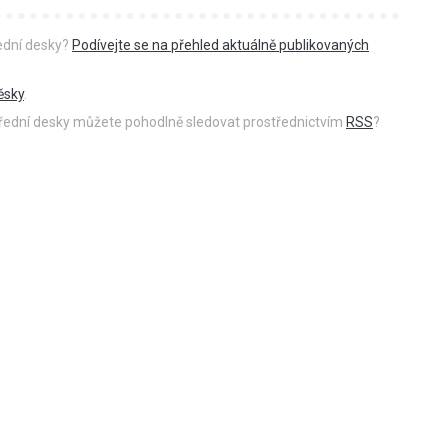
řední desky?
Podívejte se na přehled aktuálně publikovaných
ěsky
.
 úřední desky můžete pohodlně sledovat prostřednictvím
RSS
?