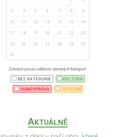
3
4
5
6
7
8
9
10
11
12
13
14
15
16
17
18
19
20
21
22
23
24
25
26
27
28
29
30
31
Zobrazit pouze události vybraných kategorií:
BEZ KATEGORIE
KULTURA
SAMOSPRÁVA
OSTATNÍ
A
KTUÁLNĚ
Novinky z dění v naší obci, které