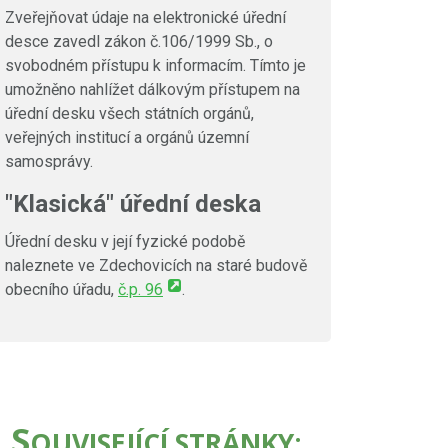
Zveřejňovat údaje na elektronické úřední
desce zavedl zákon č.106/1999 Sb., o
svobodném přístupu k informacím. Tímto je
umožněno nahlížet dálkovým přístupem na
úřední desku všech státních orgánů,
veřejných institucí a orgánů územní
samosprávy.
"Klasická" úřední deska
Úřední desku v její fyzické podobě
naleznete ve Zdechovicích na staré budově
obecního úřadu,
č.p. 96
.
S
OUVISEJÍCÍ STRÁNKY: