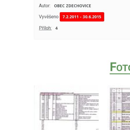
Autor:
OBEC ZDECHOVICE
Vyvěšeno
7.2.2011
-
30.6.2015
Příloh:
4
F
OT