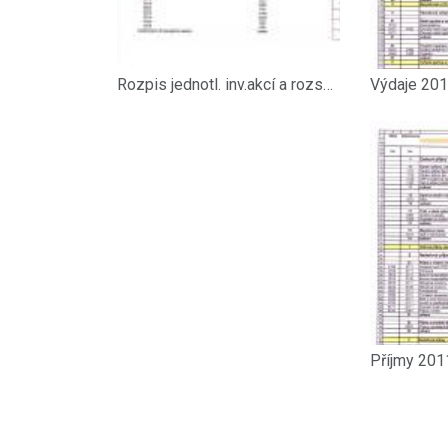
Rozpis jednotl. inv.akcí a rozsáhlejších oprav
Výdaje 201
Příjmy 201