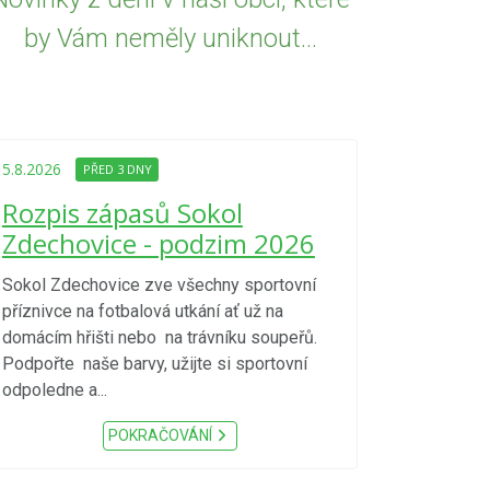
by Vám neměly uniknout...
5.8.2026
PŘED
Upozorně
5.8.2026
PŘED 3 DNY
Nařízení
Rozpis zápasů Sokol
kraje 4/
Zdechovice - podzim 2026
zvýšenéh
vzniku p
Sokol Zdechovice zve všechny sportovní
příznivce na fotbalová utkání ať už na
S ohledem na d
domácím hřišti nebo na trávníku soupeřů.
meteorologick
Podpořte naše barvy, užijte si sportovní
sucho, velmi v
odpoledne a...
zátěž, ...) up
Nařízení Pardu
POKRAČOVÁNÍ