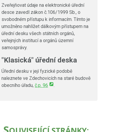
Zveřejňovat údaje na elektronické úřední
desce zavedl zákon č.106/1999 Sb., o
svobodném přístupu k informacím. Tímto je
umožněno nahlížet dálkovým přístupem na
úřední desku všech státních orgánů,
veřejných institucí a orgánů územní
samosprávy.
"Klasická" úřední deska
Úřední desku v její fyzické podobě
naleznete ve Zdechovicích na staré budově
obecního úřadu,
č.p. 96
.
S
OUVISEJÍCÍ STRÁNKY: