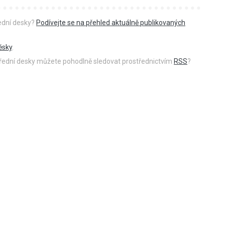
řední desky?
Podívejte se na přehled aktuálně publikovaných
ěsky
.
 úřední desky můžete pohodlně sledovat prostřednictvím
RSS
?