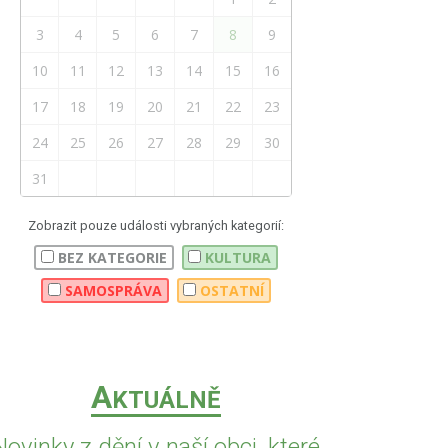
3
4
5
6
7
8
9
10
11
12
13
14
15
16
17
18
19
20
21
22
23
24
25
26
27
28
29
30
31
Zobrazit pouze události vybraných kategorií:
BEZ KATEGORIE
KULTURA
SAMOSPRÁVA
OSTATNÍ
A
KTUÁLNĚ
Novinky z dění v naší obci, které