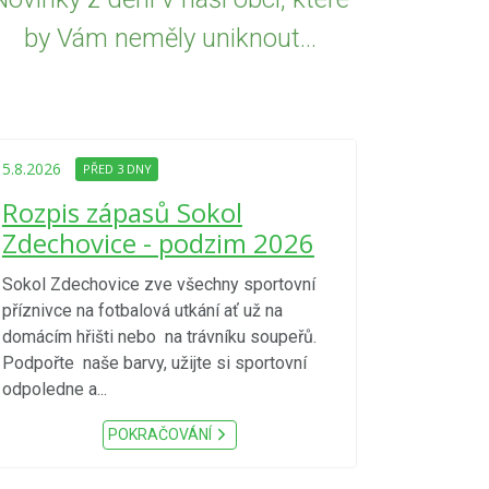
by Vám neměly uniknout...
5.8.2026
PŘED
Upozorně
5.8.2026
PŘED 3 DNY
Nařízení
Rozpis zápasů Sokol
kraje 4/
Zdechovice - podzim 2026
zvýšenéh
vzniku p
Sokol Zdechovice zve všechny sportovní
příznivce na fotbalová utkání ať už na
S ohledem na d
domácím hřišti nebo na trávníku soupeřů.
meteorologick
Podpořte naše barvy, užijte si sportovní
sucho, velmi v
odpoledne a...
zátěž, ...) up
Nařízení Pardu
POKRAČOVÁNÍ