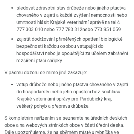
sledovat zdravotní stav drůbeže nebo jiného ptactva
chovaného v zajetí a každé zvýšení nemocnosti nebo
úmrtnosti hlásit Krajské veterinární správě na tel.č.
777 303 010 nebo 777 783 312nebo 773 851 059
zajistit dodržování přiměřených opatření biologické
bezpečnosti každou osobou vstupující do
hospodářství nebo je opouštějící za účelem zabránění
rozšíření ptačí chřipky
V pásmu dozoru se mimo jiné zakazuje:
vstup drůbeže nebo jiného ptactva chovaného v zajetí
do hospodářství nebo jeho opuštění bez souhlasu
Krajské veterinární správy pro Pardubický kraj,
veškerý pohyb a přeprava drůbeže.
S kompletním nařízením se seznamte na úředních deskách
obce a na webových stránkách obce v části úřední deska.
Dále upozorňujeme, že na sběrném místě u rybníčka ve