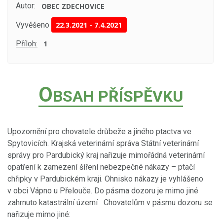
Autor:
OBEC ZDECHOVICE
Vyvěšeno
22.3.2021
-
7.4.2021
Příloh:
1
O
BSAH PŘÍSPĚVKU
Upozornění pro chovatele drůbeže a jiného ptactva ve
Spytovicích. Krajská veterinární správa Státní veterinární
správy pro Pardubický kraj nařizuje mimořádná veterinární
opatření k zamezení šíření nebezpečné nákazy – ptačí
chřipky v Pardubickém kraji. Ohnisko nákazy je vyhlášeno
v obci Vápno u Přelouče. Do pásma dozoru je mimo jiné
zahrnuto katastrální území Chovatelům v pásmu dozoru se
nařizuje mimo jiné: