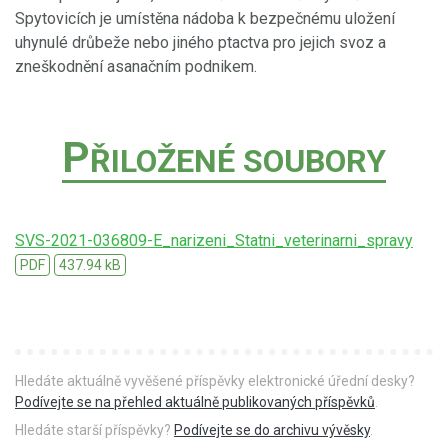
Spytovicích je umístěna nádoba k bezpečnému uložení
uhynulé drůbeže nebo jiného ptactva pro jejich svoz a
zneškodnění asanačním podnikem.
P
ŘILOŽENÉ SOUBORY
SVS-2021-036809-E_narizeni_Statni_veterinarni_spravy
PDF
437.94 kB
Hledáte aktuálně vyvěšené příspěvky elektronické úřední desky?
Podívejte se na přehled aktuálně publikovaných příspěvků
.
Hledáte starší příspěvky?
Podívejte se do archivu vývěsky
.