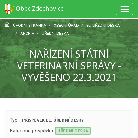
Obec Zdechovice
ÚVODNÍ STRÁNKA
OBECNÍ ÚŘAD
EL. ÚŘEDNÍ DESKA
ARCHIV
ÚŘEDNÍ DESKA
NAŘÍZENÍ STÁTNÍ
VETERINÁRNÍ SPRÁVY -
VYVĚŠENO 22.3.2021
Typ:
PŘÍSPĚVEK EL. ÚŘEDNÍ DESKY
Kategorie příspěvku:
ÚŘEDNÍ DESKA