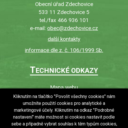
Obecní úřad Zdechovice
533 11 Zdechovice 5
tel./fax 466 936 101
e-mail:
obec@zdechovice.cz
další kontakty
informace dle z. č. 106/1999 Sb.
T
ECHNICKÉ ODKAZY
Mapa webu
O webu
Kliknutím na tlačítko "Povolit všechny cookies" nám
umožníte použití cookies pro analytické a
Povinně zveřejňované informace
marketingové účely. Kliknutím na odkaz "Podrobné
Ochrana osobních údajů (GDPR)
nastavení" máte možnost si cookies nastavit podle
Vyhledávání
sebe a případně vybrat souhlas k těm typům cookies,