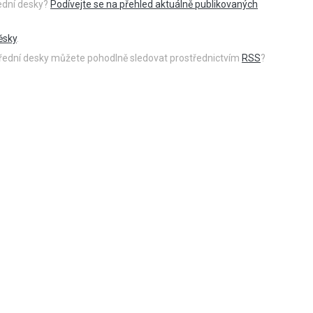
řední desky?
Podívejte se na přehled aktuálně publikovaných
ěsky
.
 úřední desky můžete pohodlně sledovat prostřednictvím
RSS
?