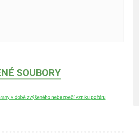
ENÉ SOUBORY
hrany v době zvýšeného nebezpečí vzniku požáru