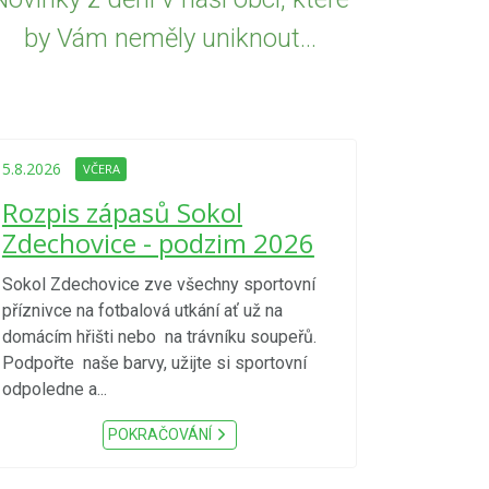
by Vám neměly uniknout...
5.8.2026
VČE
Upozorně
5.8.2026
VČERA
Nařízení
Rozpis zápasů Sokol
kraje 4/
Zdechovice - podzim 2026
zvýšenéh
vzniku p
Sokol Zdechovice zve všechny sportovní
příznivce na fotbalová utkání ať už na
S ohledem na d
domácím hřišti nebo na trávníku soupeřů.
meteorologick
Podpořte naše barvy, užijte si sportovní
sucho, velmi v
odpoledne a...
zátěž, ...) up
Nařízení Pardu
POKRAČOVÁNÍ