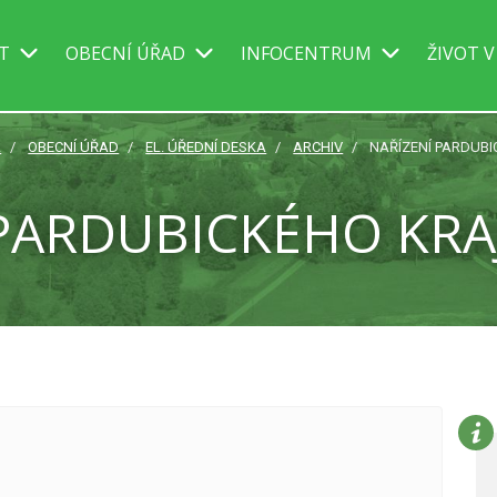
IT
OBECNÍ ÚŘAD
INFOCENTRUM
ŽIVOT V
A
OBECNÍ ÚŘAD
EL. ÚŘEDNÍ DESKA
ARCHIV
NAŘÍZENÍ PARDUBI
PARDUBICKÉHO KRAJ