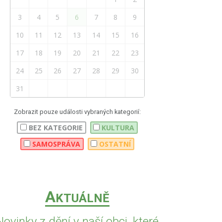
3
4
5
6
7
8
9
10
11
12
13
14
15
16
17
18
19
20
21
22
23
24
25
26
27
28
29
30
31
Zobrazit pouze události vybraných kategorií:
BEZ KATEGORIE
KULTURA
SAMOSPRÁVA
OSTATNÍ
A
KTUÁLNĚ
Novinky z dění v naší obci, které