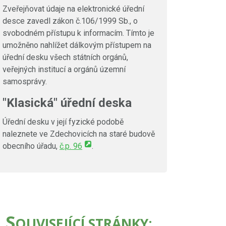
Zveřejňovat údaje na elektronické úřední
desce zavedl zákon č.106/1999 Sb., o
svobodném přístupu k informacím. Tímto je
umožněno nahlížet dálkovým přístupem na
úřední desku všech státních orgánů,
veřejných institucí a orgánů územní
samosprávy.
"Klasická" úřední deska
Úřední desku v její fyzické podobě
naleznete ve Zdechovicích na staré budově
obecního úřadu,
č.p. 96
.
S
OUVISEJÍCÍ STRÁNKY: