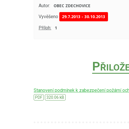
Autor:
OBEC ZDECHOVICE
Vyvěšeno
29.7.2013
-
30.10.2013
Příloh:
1
P
ŘILOŽ
Stanovení podmínek k zabezpečení požární oc
PDF
320.06 kB