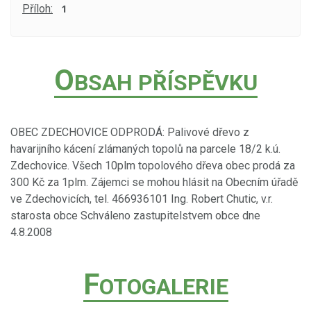
Příloh:
1
O
BSAH PŘÍSPĚVKU
OBEC ZDECHOVICE ODPRODÁ: Palivové dřevo z
havarijního kácení zlámaných topolů na parcele 18/2 k.ú.
Zdechovice. Všech 10plm topolového dřeva obec prodá za
300 Kč za 1plm. Zájemci se mohou hlásit na Obecním úřadě
ve Zdechovicích, tel. 466936101 Ing. Robert Chutic, v.r.
starosta obce Schváleno zastupitelstvem obce dne
4.8.2008
F
OTOGALERIE