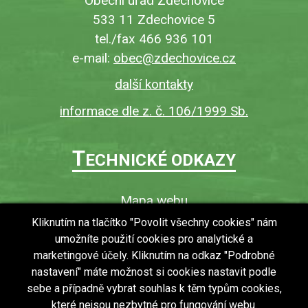
Obecní úřad Zdechovice
533 11 Zdechovice 5
tel./fax 466 936 101
e-mail:
obec@zdechovice.cz
další kontakty
informace dle z. č. 106/1999 Sb.
T
ECHNICKÉ ODKAZY
Mapa webu
O webu
Kliknutím na tlačítko "Povolit všechny cookies" nám
umožníte použití cookies pro analytické a
Povinně zveřejňované informace
marketingové účely. Kliknutím na odkaz "Podrobné
Ochrana osobních údajů (GDPR)
nastavení" máte možnost si cookies nastavit podle
Vyhledávání
sebe a případně vybrat souhlas k těm typům cookies,
které nejsou nezbytné pro fungování webu.