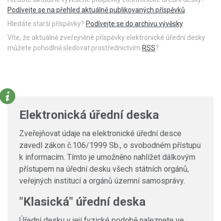
Podívejte se na přehled aktuálně publikovaných příspěvků
.
Hledáte starší příspěvky?
Podívejte se do archivu vývěsky
.
Víte, že aktuálně zveřejněné příspěvky elektronické úřední desky
můžete pohodlně sledovat prostřednictvím
RSS
?
Elektronická úřední deska
Zveřejňovat údaje na elektronické úřední desce
zavedl zákon č.106/1999 Sb., o svobodném přístupu
k informacím. Tímto je umožněno nahlížet dálkovým
přístupem na úřední desku všech státních orgánů,
veřejných institucí a orgánů územní samosprávy.
"Klasická" úřední deska
Úřední desku v její fyzické podobě naleznete ve