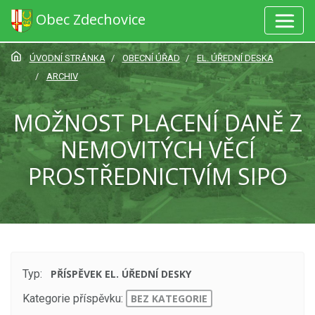
Obec Zdechovice
ÚVODNÍ STRÁNKA
OBECNÍ ÚŘAD
EL. ÚŘEDNÍ DESKA
ARCHIV
MOŽNOST PLACENÍ DANĚ Z
NEMOVITÝCH VĚCÍ
PROSTŘEDNICTVÍM SIPO
Typ:
PŘÍSPĚVEK EL. ÚŘEDNÍ DESKY
Kategorie příspěvku:
BEZ KATEGORIE