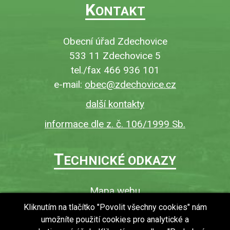
K
ONTAKT
Obecní úřad Zdechovice
533 11 Zdechovice 5
tel./fax 466 936 101
e-mail:
obec@zdechovice.cz
další kontakty
informace dle z. č. 106/1999 Sb.
T
ECHNICKÉ ODKAZY
Mapa webu
O webu
Kliknutím na tlačítko "Povolit všechny cookies" nám
umožníte použití cookies pro analytické a
Povinně zveřejňované informace