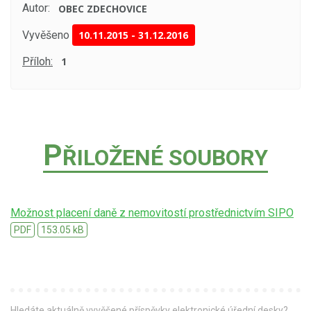
Autor:
OBEC ZDECHOVICE
Vyvěšeno
10.11.2015
-
31.12.2016
Příloh:
1
P
ŘILOŽENÉ SOUBORY
Možnost placení daně z nemovitostí prostřednictvím SIPO
PDF
153.05 kB
Hledáte aktuálně vyvěšené příspěvky elektronické úřední desky?