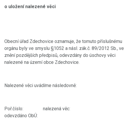
o uložení nalezené věci
Obecní úřad Zdechovice oznamuje, že tomuto příslušnému
orgánu byly ve smyslu §1052 a násl. zák.č. 89/2012 Sb., ve
znění pozdějších předpisů, odevzdány do úschovy věci
nalezené na území obce Zdechovice.
Nalezené věci uvádíme následovně:
Poř.číslo: nalezená věc:
odevzdáno ObÚ: