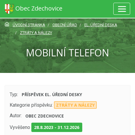
Obec Zdechovice
ÚVODNÍ STRÁNKA
OBECNÍ ÚŘAD
EL. ÚŘEDNÍ DESKA
ZTRÁTY A NÁLEZY
MOBILNÍ TELEFON
Typ:
PŘÍSPĚVEK EL. ÚŘEDNÍ DESKY
Kategorie příspěvku:
ZTRÁTY A NÁLEZY
Autor:
OBEC ZDECHOVICE
Vyvěšeno
28.8.2023
-
31.12.2026