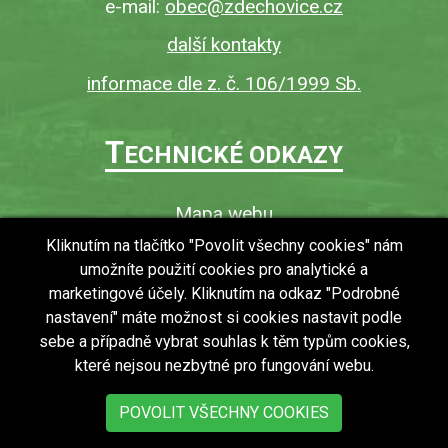
e-mail:
obec@zdechovice.cz
další kontakty
informace dle z. č. 106/1999 Sb.
T
ECHNICKÉ ODKAZY
Mapa webu
O webu
Kliknutím na tlačítko "Povolit všechny cookies" nám
umožníte použití cookies pro analytické a
Povinně zveřejňované informace
marketingové účely. Kliknutím na odkaz "Podrobné
Ochrana osobních údajů (GDPR)
nastavení" máte možnost si cookies nastavit podle
Vyhledávání
sebe a případně vybrat souhlas k těm typům cookies,
které nejsou nezbytné pro fungování webu.
RSS
Bezbariérový přístup v obci
POVOLIT VŠECHNY COOKIES