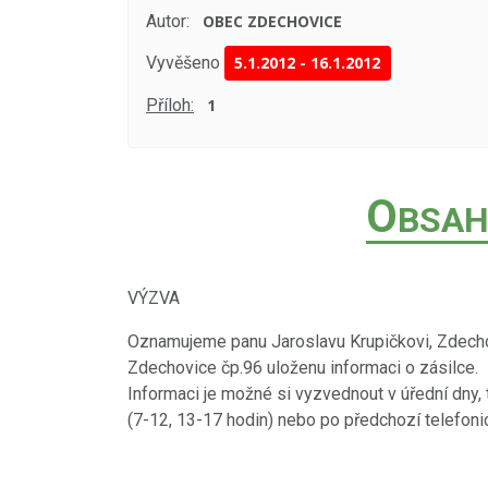
Autor:
OBEC ZDECHOVICE
Vyvěšeno
5.1.2012
-
16.1.2012
Příloh:
1
O
BSAH
VÝZVA
Oznamujeme panu Jaroslavu Krupičkovi, Zdecho
Zdechovice čp.96 uloženu informaci o zásilce.
Informaci je možné si vyzvednout v úřední dny, t
(7-12, 13-17 hodin) nebo po předchozí telefon