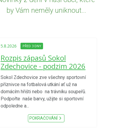
by Vám neměly uniknout...
5.8.2026
PŘED
Upozorně
5.8.2026
PŘED 3 DNY
Nařízení
Rozpis zápasů Sokol
kraje 4/
Zdechovice - podzim 2026
zvýšenéh
vzniku p
Sokol Zdechovice zve všechny sportovní
příznivce na fotbalová utkání ať už na
S ohledem na d
domácím hřišti nebo na trávníku soupeřů.
meteorologick
Podpořte naše barvy, užijte si sportovní
sucho, velmi v
odpoledne a...
zátěž, ...) up
Nařízení Pardu
POKRAČOVÁNÍ