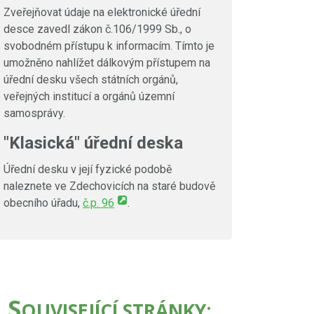
Zveřejňovat údaje na elektronické úřední
desce zavedl zákon č.106/1999 Sb., o
svobodném přístupu k informacím. Tímto je
umožněno nahlížet dálkovým přístupem na
úřední desku všech státních orgánů,
veřejných institucí a orgánů územní
samosprávy.
"Klasická" úřední deska
Úřední desku v její fyzické podobě
naleznete ve Zdechovicích na staré budově
obecního úřadu,
č.p. 96
.
S
OUVISEJÍCÍ STRÁNKY: