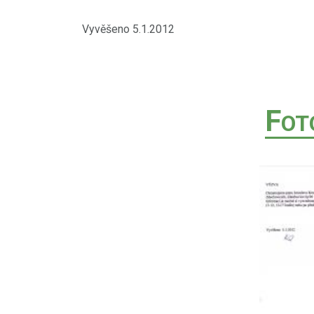
Obecní úřad 
Vyvěšeno 5.1.2012
F
OT