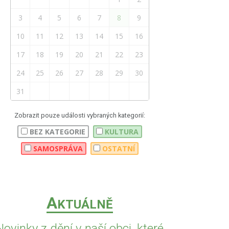
3
4
5
6
7
8
9
10
11
12
13
14
15
16
17
18
19
20
21
22
23
24
25
26
27
28
29
30
31
Zobrazit pouze události vybraných kategorií:
BEZ KATEGORIE
KULTURA
SAMOSPRÁVA
OSTATNÍ
A
KTUÁLNĚ
Novinky z dění v naší obci, které