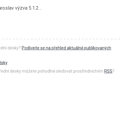
Krupička Jaroslav výzva 5.1.2012
řední desky?
Podívejte se na přehled aktuálně publikovaných
ěsky
.
 úřední desky můžete pohodlně sledovat prostřednictvím
RSS
?