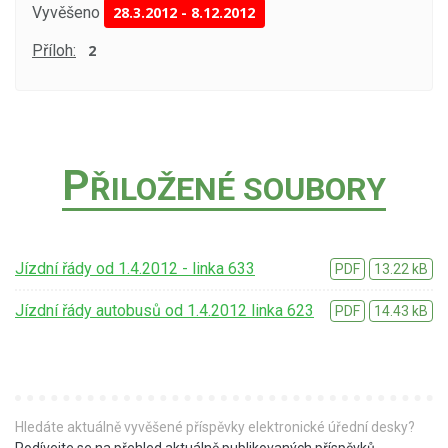
Vyvěšeno
28.3.2012
-
8.12.2012
Příloh:
2
P
ŘILOŽENÉ SOUBORY
Jízdní řády od 1.4.2012 - linka 633
PDF
13.22 kB
Jízdní řády autobusů od 1.4.2012 linka 623
PDF
14.43 kB
Hledáte aktuálně vyvěšené příspěvky elektronické úřední desky?
Podívejte se na přehled aktuálně publikovaných příspěvků
.