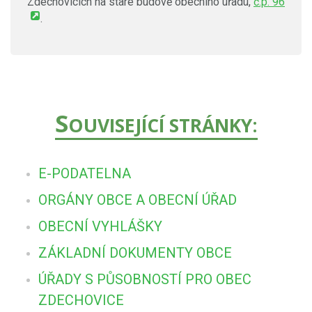
Zdechovicích na staré budově obecního úřadu,
č.p. 96
.
S
OUVISEJÍCÍ STRÁNKY:
E-PODATELNA
ORGÁNY OBCE A OBECNÍ ÚŘAD
OBECNÍ VYHLÁŠKY
ZÁKLADNÍ DOKUMENTY OBCE
ÚŘADY S PŮSOBNOSTÍ PRO OBEC
ZDECHOVICE