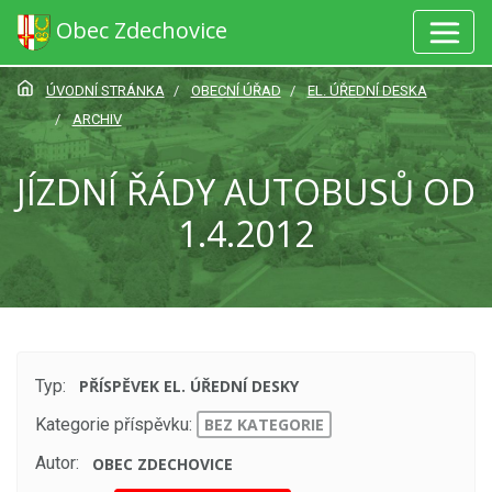
Obec Zdechovice
ÚVODNÍ STRÁNKA
OBECNÍ ÚŘAD
EL. ÚŘEDNÍ DESKA
ARCHIV
JÍZDNÍ ŘÁDY AUTOBUSŮ OD
1.4.2012
Typ:
PŘÍSPĚVEK EL. ÚŘEDNÍ DESKY
Kategorie příspěvku:
BEZ KATEGORIE
Autor:
OBEC ZDECHOVICE