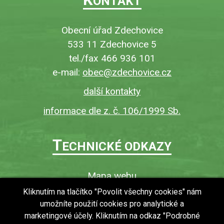
ONTAKT
Obecní úřad Zdechovice
533 11 Zdechovice 5
tel./fax 466 936 101
e-mail:
obec@zdechovice.cz
další kontakty
informace dle z. č. 106/1999 Sb.
T
ECHNICKÉ ODKAZY
Mapa webu
O webu
Kliknutím na tlačítko "Povolit všechny cookies" nám
umožníte použití cookies pro analytické a
Povinně zveřejňované informace
marketingové účely. Kliknutím na odkaz "Podrobné
Ochrana osobních údajů (GDPR)