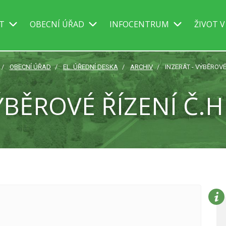
IT
OBECNÍ ÚŘAD
INFOCENTRUM
ŽIVOT V
OBECNÍ ÚŘAD
EL. ÚŘEDNÍ DESKA
ARCHIV
INZERÁT - VÝBĚROVÉ
ÝBĚROVÉ ŘÍZENÍ Č.