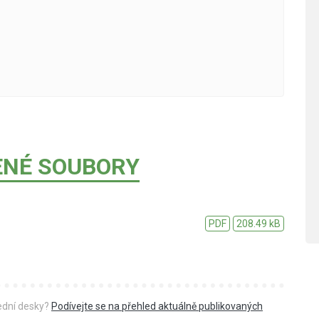
ENÉ SOUBORY
PDF
208.49 kB
řední desky?
Podívejte se na přehled aktuálně publikovaných