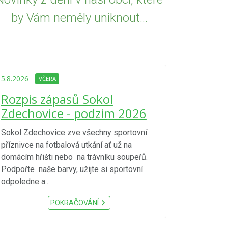
by Vám neměly uniknout...
5.8.2026
VČE
Upozorně
5.8.2026
VČERA
Nařízení
Rozpis zápasů Sokol
kraje 4/
Zdechovice - podzim 2026
zvýšenéh
vzniku p
Sokol Zdechovice zve všechny sportovní
příznivce na fotbalová utkání ať už na
S ohledem na d
domácím hřišti nebo na trávníku soupeřů.
meteorologick
Podpořte naše barvy, užijte si sportovní
sucho, velmi v
odpoledne a...
zátěž, ...) up
Nařízení Pardu
POKRAČOVÁNÍ