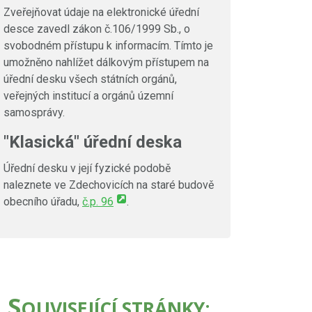
Zveřejňovat údaje na elektronické úřední
desce zavedl zákon č.106/1999 Sb., o
svobodném přístupu k informacím. Tímto je
umožněno nahlížet dálkovým přístupem na
úřední desku všech státních orgánů,
veřejných institucí a orgánů územní
samosprávy.
"Klasická" úřední deska
Úřední desku v její fyzické podobě
naleznete ve Zdechovicích na staré budově
obecního úřadu,
č.p. 96
.
S
OUVISEJÍCÍ STRÁNKY: