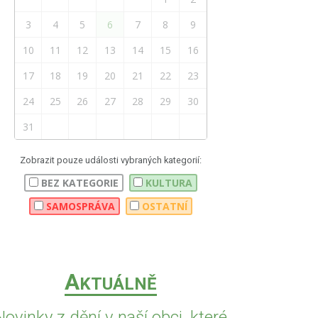
3
4
5
6
7
8
9
10
11
12
13
14
15
16
17
18
19
20
21
22
23
24
25
26
27
28
29
30
31
Zobrazit pouze události vybraných kategorií:
BEZ KATEGORIE
KULTURA
SAMOSPRÁVA
OSTATNÍ
A
KTUÁLNĚ
Novinky z dění v naší obci, které