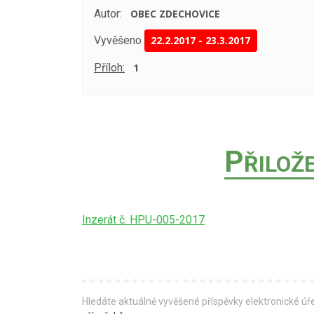
Autor:
OBEC ZDECHOVICE
Vyvěšeno
22.2.2017
-
23.3.2017
Příloh:
1
P
ŘILOŽ
Inzerát č. HPU-005-2017
Hledáte aktuálně vyvěšené příspěvky elektronické ú