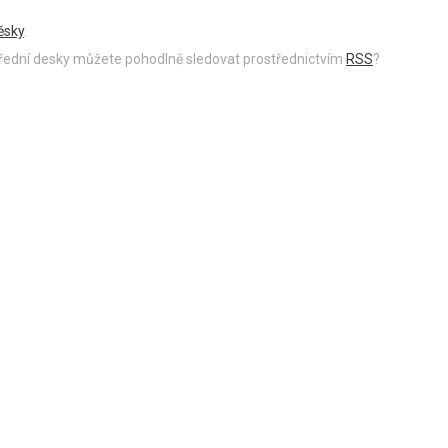
ěsky
.
 úřední desky můžete pohodlně sledovat prostřednictvím
RSS
?