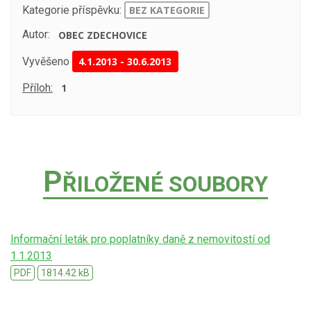
Kategorie příspěvku:
BEZ KATEGORIE
Autor:
OBEC ZDECHOVICE
Vyvěšeno
4.1.2013
-
30.6.2013
Příloh:
1
P
ŘILOŽENÉ SOUBORY
Informační leták pro poplatníky daně z nemovitostí od
1.1.2013
PDF
1814.42 kB