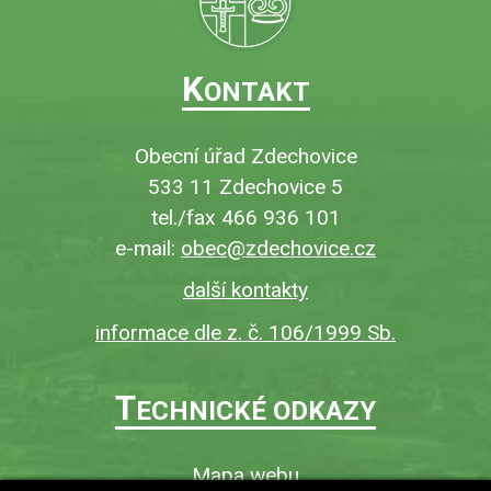
K
ONTAKT
Obecní úřad Zdechovice
533 11 Zdechovice 5
tel./fax 466 936 101
e-mail:
obec@zdechovice.cz
další kontakty
informace dle z. č. 106/1999 Sb.
T
ECHNICKÉ ODKAZY
Mapa webu