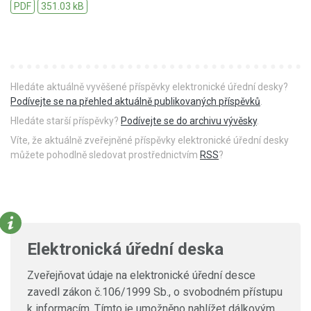
PDF
351.03 kB
Hledáte aktuálně vyvěšené příspěvky elektronické úřední desky?
Podívejte se na přehled aktuálně publikovaných příspěvků
.
Hledáte starší příspěvky?
Podívejte se do archivu vývěsky
.
Víte, že aktuálně zveřejněné příspěvky elektronické úřední desky
můžete pohodlně sledovat prostřednictvím
RSS
?
Elektronická úřední deska
Zveřejňovat údaje na elektronické úřední desce
zavedl zákon č.106/1999 Sb., o svobodném přístupu
k informacím. Tímto je umožněno nahlížet dálkovým