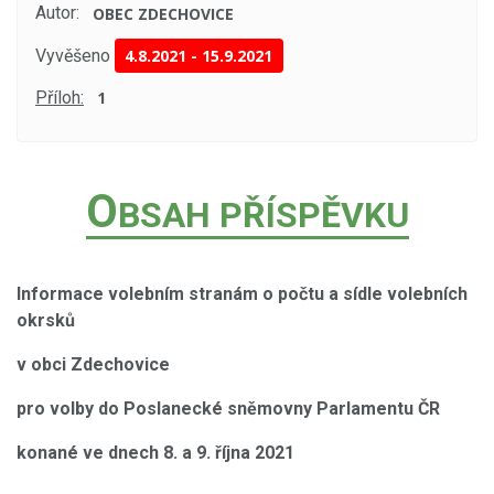
Autor:
OBEC ZDECHOVICE
Vyvěšeno
4.8.2021
-
15.9.2021
Příloh:
1
O
BSAH PŘÍSPĚVKU
Informace volebním stranám o počtu a sídle volebních
okrsků
v obci Zdechovice
pro volby do Poslanecké sněmovny Parlamentu ČR
konané ve dnech 8. a 9. října 2021