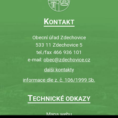
K
ONTAKT
Obecní úřad Zdechovice
533 11 Zdechovice 5
tel./fax 466 936 101
e-mail:
obec@zdechovice.cz
další kontakty
informace dle z. č. 106/1999 Sb.
T
ECHNICKÉ ODKAZY
Mapa webu