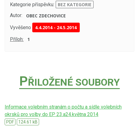
Kategorie příspěvku:
BEZ KATEGORIE
Autor:
OBEC ZDECHOVICE
Vyvěšeno
4.4.2014
-
24.5.2014
Příloh:
1
P
ŘILOŽENÉ SOUBORY
Informace volebním stranám o počtu a sídle volebních
okrsků pro volby do EP 23.a24.května 2014
PDF
124.61 kB