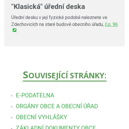
"Klasická" úřední deska
Úřední desku v její fyzické podobě naleznete ve
Zdechovicích na staré budově obecního úřadu,
č.p. 96
.
S
OUVISEJÍCÍ STRÁNKY:
E-PODATELNA
ORGÁNY OBCE A OBECNÍ ÚŘAD
OBECNÍ VYHLÁŠKY
ZÁKLADNÍ DOKUMENTY OBCE