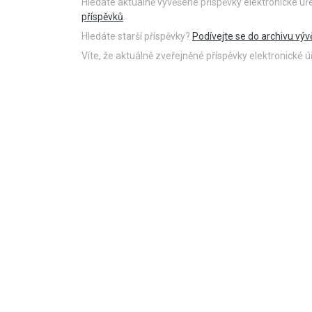
Hledáte aktuálně vyvěšené příspěvky elektronické ú
příspěvků
.
Hledáte starší příspěvky?
Podívejte se do archivu výv
Víte, že aktuálně zveřejněné příspěvky elektronické
18.8.2021
PŘED 1814 DNY
Videokronika: Zdecho
minifestival 7.8.2021
https://www.youtube.com/watch?
v=rPoqutfOmZo
POKRAČOVÁNÍ