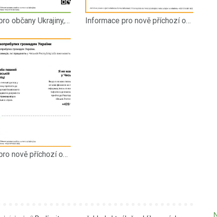
Informace pro občany Ukrajiny, kteří mají pobytové oprávnění na území České republiky UA
Informace pro nově příchozí občany Ukrajiny CZ
Informace pro nově příchozí občany Ukrajiny UA