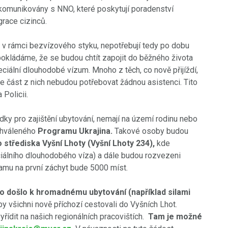
komunikovány s NNO, které poskytují poradenství
race cizinců.
v rámci bezvízového styku, nepotřebují tedy po dobu
kládáme, že se budou chtít zapojit do běžného života
eciální dlouhodobé vízum. Mnoho z těch, co nově přijíždí,
e část z nich nebudou potřebovat žádnou asistenci. Tito
 Policii.
dky pro zajištění ubytování, nemají na území rodinu nebo
schváleného
Programu Ukrajina.
Takové osoby budou
střediska Vyšní Lhoty (Vyšní Lhoty 234),
kde
eciálního dlouhodobého víza) a dále budou rozvezeni
ramu na první záchyt bude 5000 míst.
do došlo k hromadnému ubytování (například silami
by všichni nově příchozí cestovali do Vyšních Lhot.
řídit na našich regionálních pracovištích.
Tam je možné