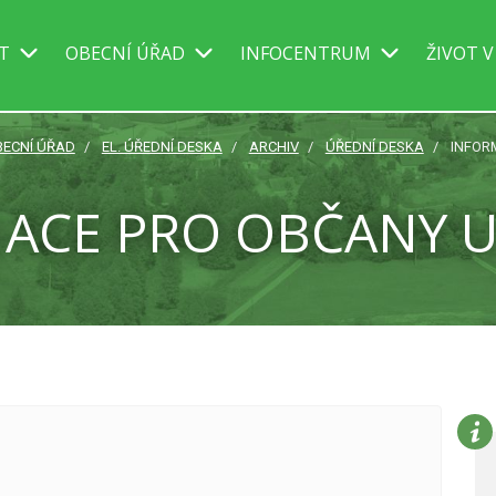
IT
OBECNÍ ÚŘAD
INFOCENTRUM
ŽIVOT V
BECNÍ ÚŘAD
EL. ÚŘEDNÍ DESKA
ARCHIV
ÚŘEDNÍ DESKA
INFOR
ACE PRO OBČANY U