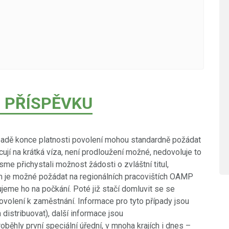
 PŘÍSPĚVKU
řípadě konce platnosti povolení mohou standardně požádat
acují na krátká víza, není prodloužení možné, nedovoluje to
sme přichystali možnost žádosti o zvláštní titul,
um je možné požádat na regionálních pracovištích OAMP
ujeme ho na počkání. Poté již stačí domluvit se se
volení k zaměstnání. Informace pro tyto případy jsou
distribuovat), další informace jsou
roběhly první speciální úřední, v mnoha krajích i dnes –