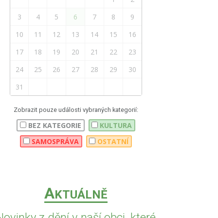
3
4
5
6
7
8
9
10
11
12
13
14
15
16
17
18
19
20
21
22
23
24
25
26
27
28
29
30
31
Zobrazit pouze události vybraných kategorií:
BEZ KATEGORIE
KULTURA
SAMOSPRÁVA
OSTATNÍ
A
KTUÁLNĚ
Novinky z dění v naší obci, které