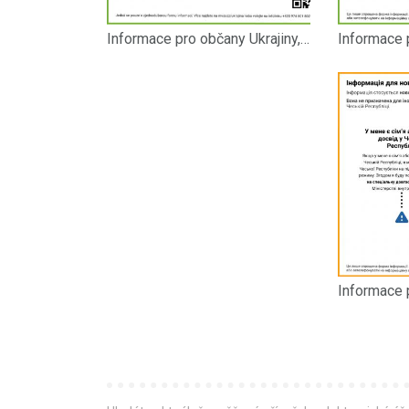
Informace pro občany Ukrajiny, kteří mají pobytové oprávnění na území České republiky CZ.pdf