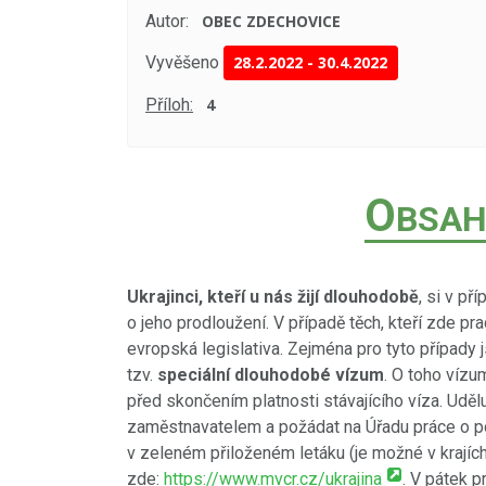
Autor:
OBEC ZDECHOVICE
Vyvěšeno
28.2.2022
-
30.4.2022
Příloh:
4
O
BSAH
Ukrajinci, kteří u nás žijí dlouhodobě
, si v p
o jeho prodloužení. V případě těch, kteří zde pr
evropská legislativa. Zejména pro tyto případy j
tzv.
speciální dlouhodobé vízum
. O toho víz
před skončením platnosti stávajícího víza. Uděl
zaměstnavatelem a požádat na Úřadu práce o po
v zeleném přiloženém letáku (je možné v krajích 
zde:
https://www.mvcr.cz/ukrajina
. V pátek p