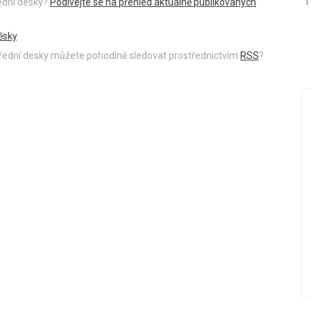
řední desky?
Podívejte se na přehled aktuálně publikovaných
ěsky
.
 úřední desky můžete pohodlně sledovat prostřednictvím
RSS
?
18.12.2019
PŘED 2423 DNY
Nová videa ve videokronice
vický
Do videokroniky jsme přidali nová videa z
událostí konaných v posledních dnech -
Betlémského zpívání a oslav Dne úcty ke
stáří.
POKRAČOVÁNÍ