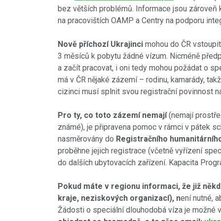
bez větších problémů. Informace jsou zároveň 
na pracovištích OAMP a Centry na podporu integ
Nově příchozí Ukrajinci
mohou do ČR vstoupit 
3 měsíců k pobytu žádné vízum. Nicméně předpo
a začít pracovat, i oni tedy mohou požádat o sp
má v ČR nějaké zázemí – rodinu, kamarády, takž
cizinci musí splnit svou registrační povinnost na
Pro ty, co toto zázemí nemají
(nemají prostře
známé), je připravena pomoc v rámci v pátek 
nasměrovány do
Registračního humanitárního 
proběhne jejich registrace (včetně vyřízení sp
do dalších ubytovacích zařízení. Kapacita Prog
Pokud máte v regionu informaci, že již něk
kraje, neziskových organizací), n
ení nutné, a
Žádosti o speciální dlouhodobá víza je možné vy