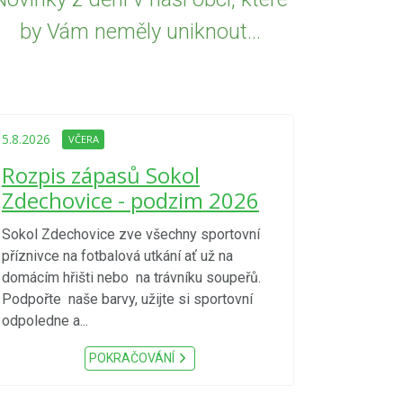
by Vám neměly uniknout...
5.8.2026
VČE
Upozorně
5.8.2026
VČERA
Nařízení
Rozpis zápasů Sokol
kraje 4/
Zdechovice - podzim 2026
zvýšenéh
vzniku p
Sokol Zdechovice zve všechny sportovní
příznivce na fotbalová utkání ať už na
S ohledem na d
domácím hřišti nebo na trávníku soupeřů.
meteorologick
Podpořte naše barvy, užijte si sportovní
sucho, velmi v
odpoledne a...
zátěž, ...) up
Nařízení Pardu
POKRAČOVÁNÍ