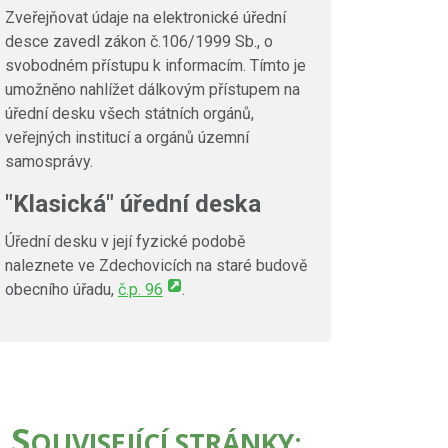
Zveřejňovat údaje na elektronické úřední
desce zavedl zákon č.106/1999 Sb., o
svobodném přístupu k informacím. Tímto je
umožněno nahlížet dálkovým přístupem na
úřední desku všech státních orgánů,
veřejných institucí a orgánů územní
samosprávy.
"Klasická" úřední deska
Úřední desku v její fyzické podobě
naleznete ve Zdechovicích na staré budově
obecního úřadu,
č.p. 96
.
S
OUVISEJÍCÍ STRÁNKY: