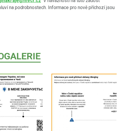
jinakraje@mvcr.cz
V návaznosti na tuto žádost
mluví na podrobnostech. Informace pro nově příchozí jsou
OGALERIE