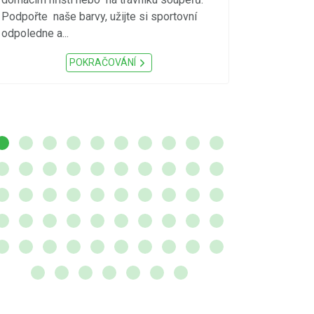
meteorologick
Podpořte naše barvy, užijte si sportovní
sucho, velmi v
odpoledne a...
zátěž, ...) up
Nařízení Pardu
POKRAČOVÁNÍ