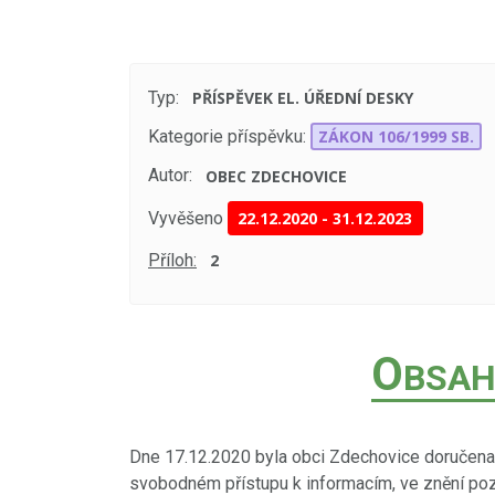
Typ:
PŘÍSPĚVEK EL. ÚŘEDNÍ DESKY
Kategorie příspěvku:
ZÁKON 106/1999 SB.
Autor:
OBEC ZDECHOVICE
Vyvěšeno
22.12.2020
-
31.12.2023
Příloh:
2
O
BSAH
Dne 17.12.2020 byla obci Zdechovice doručena 
svobodném přístupu k informacím, ve znění poz