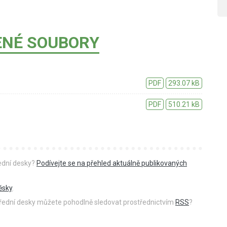
ENÉ SOUBORY
PDF
293.07 kB
PDF
510.21 kB
řední desky?
Podívejte se na přehled aktuálně publikovaných
ěsky
.
 úřední desky můžete pohodlně sledovat prostřednictvím
RSS
?