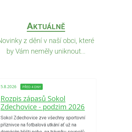
A
KTUÁLNĚ
Novinky z dění v naší obci, které
by Vám neměly uniknout...
5.8.2026
PŘED
Upozorně
5.8.2026
PŘED 4 DNY
Nařízení
Rozpis zápasů Sokol
kraje 4/
Zdechovice - podzim 2026
zvýšenéh
vzniku p
Sokol Zdechovice zve všechny sportovní
příznivce na fotbalová utkání ať už na
S ohledem na d
domácím hřišti nebo na trávníku soupeřů.