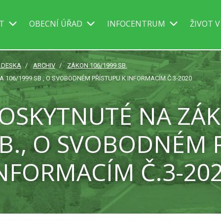
IT
OBECNÍ ÚŘAD
INFOCENTRUM
ŽIVOT V
Í DESKA
ARCHIV
ZÁKON 106/1999 SB.
106/1999 SB., O SVOBODNÉM PŘÍSTUPU K INFORMACÍM Č.3-2020
OSKYTNUTÉ NA ZÁ
SB., O SVOBODNÉM 
NFORMACÍM Č.3-20