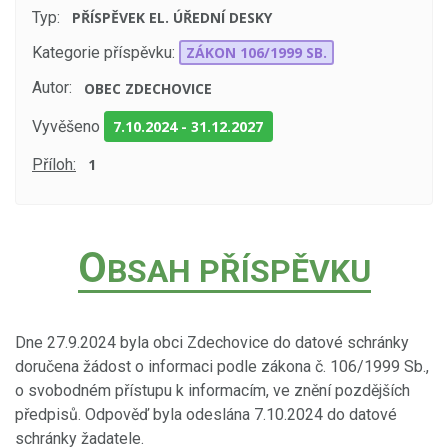
Typ:
PŘÍSPĚVEK EL. ÚŘEDNÍ DESKY
Kategorie příspěvku:
ZÁKON 106/1999 SB.
Autor:
OBEC ZDECHOVICE
Vyvěšeno
7.10.2024
-
31.12.2027
Příloh:
1
O
BSAH PŘÍSPĚVKU
Dne 27.9.2024 byla obci Zdechovice do datové schránky
doručena žádost o informaci podle zákona č. 106/1999 Sb.,
o svobodném přístupu k informacím, ve znění pozdějších
předpisů. Odpověď byla odeslána 7.10.2024 do datové
schránky žadatele.