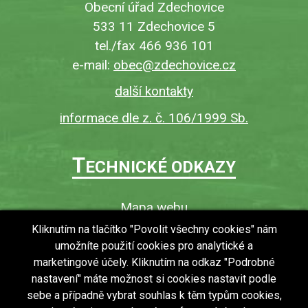
Obecní úřad Zdechovice
533 11 Zdechovice 5
tel./fax 466 936 101
e-mail:
obec@zdechovice.cz
další kontakty
informace dle z. č. 106/1999 Sb.
T
ECHNICKÉ ODKAZY
Mapa webu
O webu
Kliknutím na tlačítko "Povolit všechny cookies" nám
umožníte použití cookies pro analytické a
Povinně zveřejňované informace
marketingové účely. Kliknutím na odkaz "Podrobné
Ochrana osobních údajů (GDPR)
nastavení" máte možnost si cookies nastavit podle
Vyhledávání
sebe a případně vybrat souhlas k těm typům cookies,