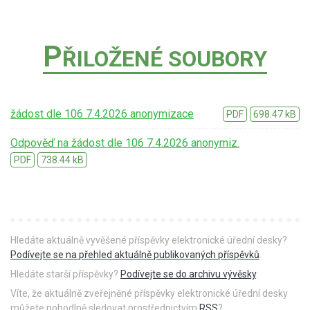
P
ŘILOŽENÉ SOUBORY
žádost dle 106 7.4.2026 anonymizace
PDF
698.47 kB
Odpověď na žádost dle 106 7.4.2026 anonymiz.
PDF
738.44 kB
Hledáte aktuálně vyvěšené příspěvky elektronické úřední desky?
Podívejte se na přehled aktuálně publikovaných příspěvků
.
Hledáte starší příspěvky?
Podívejte se do archivu vývěsky
.
Víte, že aktuálně zveřejněné příspěvky elektronické úřední desky
můžete pohodlně sledovat prostřednictvím
RSS
?