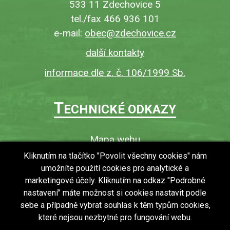
533 11 Zdechovice 5
tel./fax 466 936 101
e-mail:
obec@zdechovice.cz
další kontakty
informace dle z. č. 106/1999 Sb.
T
ECHNICKÉ ODKAZY
Mapa webu
O webu
Kliknutím na tlačítko "Povolit všechny cookies" nám
umožníte použití cookies pro analytické a
Povinně zveřejňované informace
marketingové účely. Kliknutím na odkaz "Podrobné
Ochrana osobních údajů (GDPR)
nastavení" máte možnost si cookies nastavit podle
Vyhledávání
sebe a případně vybrat souhlas k těm typům cookies,
které nejsou nezbytné pro fungování webu.
RSS