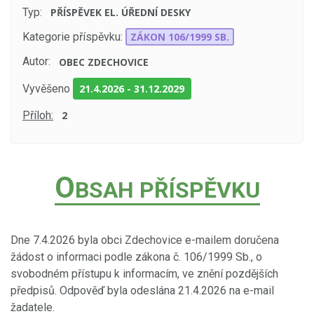
Typ:
PŘÍSPĚVEK EL. ÚŘEDNÍ DESKY
Kategorie příspěvku:
ZÁKON 106/1999 SB.
Autor:
OBEC ZDECHOVICE
Vyvěšeno
21.4.2026
-
31.12.2029
Příloh:
2
O
BSAH PŘÍSPĚVKU
Dne 7.4.2026 byla obci Zdechovice e-mailem doručena
žádost o informaci podle zákona č. 106/1999 Sb., o
svobodném přístupu k informacím, ve znění pozdějších
předpisů. Odpověď byla odeslána 21.4.2026 na e-mail
žadatele.